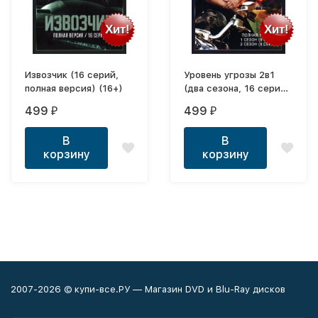
Хит!
Хит!
Извозчик (16 серий,
Уровень угрозы 2в1
полная версия) (16+)
(два сезона, 16 серий,
полная версия)
499
499
₽
₽
В
В
корзину
корзину
2007-2026 © купи-все.РУ — Магазин DVD и Blu-Ray дисков