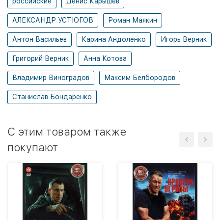
российские
Денис Карышев
АЛЕКСАНДР УСТЮГОВ
Роман Маякин
Антон Васильев
Карина Андоленко
Игорь Верник
Григорий Верник
Анна Котова
Владимир Виноградов
Максим Белбородов
Станислав Бондаренко
C этим товаром также
покупают