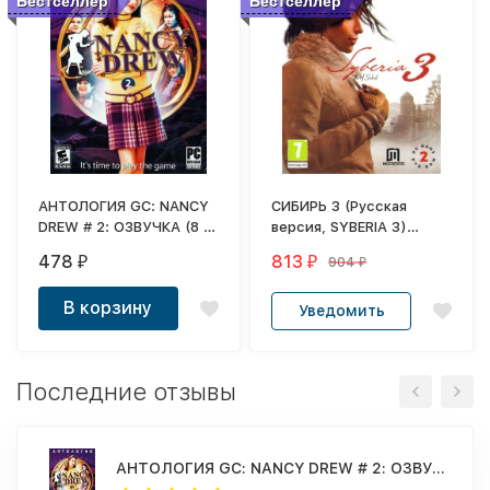
Бестселлер
Бестселлер
АНТОЛОГИЯ GC: NANCY
СИБИРЬ 3 (Русская
DREW # 2: ОЗВУЧКА (8 В
версия, SYBERIA 3)
1)
[2DVD]
478
813
904
₽
₽
₽
В корзину
Уведомить
Последние отзывы
АНТОЛОГИЯ GC: NANCY DREW # 2: ОЗВУЧКА (8 В 1)