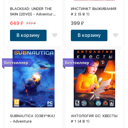
BLACKSAD: UNDER THE
ИНСТИНКТ ВЫЖИВАНИЯ
SKIN [2DVD] - Adventure
# 2 (5 В 1)
/ Detective 18+ (типа
649
399
777
₽
₽
₽
L.A.Noire)
В корзину
В корзину
Бестселлер
Бестселлер
SUBNAUTICA (ОЗВУЧКА)
АНТОЛОГИЯ GC: КВЕСТЫ
- Adventure
# 1 (4 В 1)