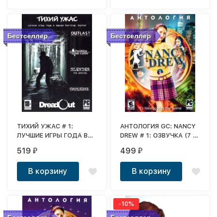
Бестселлер
Бестселлер
ТИХИЙ УЖАС # 1:
АНТОЛОГИЯ GC: NANCY
ЛУЧШИЕ ИГРЫ ГОДА В
DREW # 1: ОЗВУЧКА (7 В
ЖАНРЕ SURVIVAL
1)
519
499
₽
₽
HORROR (5 В 1)
В корзину
В корзину
-10%