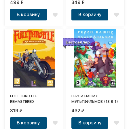
499
349
₽
₽
В корзину
В корзину
Бестселлер
FULL THROTLE
ГЕРОИ НАШИХ
REMASTERED
МУЛЬТФИЛЬМОВ (13 В 1)
319
432
₽
₽
В корзину
В корзину