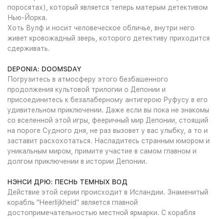
поросятах), который является теперь матерым детективом
Нью-Йорка.
Хоть Вулф и носит человеческое обличье, внутри него
живет кровожадный зверь, которого детективу приходится
сдерживать.
DEPONIA: DOOMSDAY
Погрузитесь в атмосферу этого безбашенного
продолжения культовой трилогии о Депонии и
присоединитесь к безалаберному антигерою Руфусу в его
удивительном приключении. Даже если вы пока не знакомы
со вселенной этой игры, фееричный мир Депонии, стоящий
на пороге Судного дня, не раз вызовет у вас улыбку, а то и
заставит расхохотаться. Насладитесь странным юмором и
уникальным миром, примите участие в самом главном и
долгом приключении в истории Депонии.
НЭНСИ ДРЮ: ПЕСНЬ ТЕМНЫХ ВОД
Действие этой серии происходит в Исландии. Знаменитый
корабль "Heerlijkheid" является главной
достопримечательностью местной ярмарки. С корабля