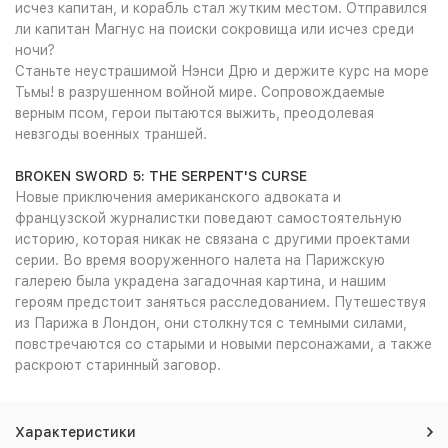
исчез капитан, и корабль стал жутким местом. Отправился
ли капитан Магнус на поиски сокровища или исчез среди
ночи?
Станьте неустрашимой Нэнси Дрю и держите курс на море
Тьмы! в разрушенном войной мире. Сопровождаемые
верным псом, герои пытаются выжить, преодолевая
невзгоды военных траншей.
BROKEN SWORD 5: THE SERPENT'S CURSE
Новые приключения американского адвоката и
французской журналистки поведают самостоятельную
историю, которая никак не связана с другими проектами
серии. Во время вооруженного налета на Парижскую
галерею была украдена загадочная картина, и нашим
героям предстоит заняться расследованием. Путешествуя
из Парижа в Лондон, они столкнутся с темными силами,
повстречаются со старыми и новыми персонажами, а также
раскроют старинный заговор.
Характеристики