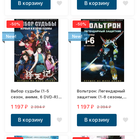
В корзину
В корзину
-50%
-50%
New!
New!
Выбор судьбы (1-5
Вольтрон: Легендарный
сезон, аниме, 6 DVD-R)
защитник (1-8 сезоны,
+ Грация духа
2017-2020, 76 эпизодов,
1 197
1 197
2 394
2 394
₽
₽
₽
₽
6 DVD-R)
В корзину
В корзину