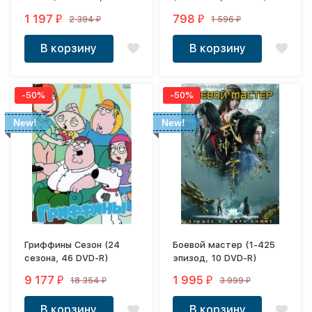
R)
1 197
798
2 394
1 596
₽
₽
₽
₽
В корзину
В корзину
-50%
-50%
New!
New!
Гриффины Сезон (24
Боевой мастер (1-425
сезона, 46 DVD-R)
эпизод, 10 DVD-R)
9 177
1 995
18 354
3 999
₽
₽
₽
₽
В корзину
В корзину