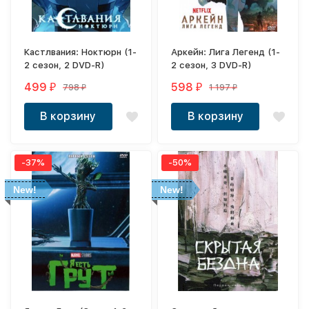
Кастлвания: Ноктюрн (1-
Аркейн: Лига Легенд (1-
2 сезон, 2 DVD-R)
2 сезон, 3 DVD-R)
499
598
798
1 197
₽
₽
₽
₽
В корзину
В корзину
-37%
-50%
New!
New!