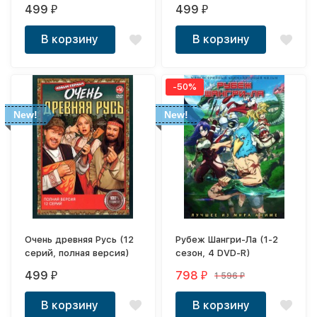
версия)
499
499
₽
₽
В корзину
В корзину
-50%
New!
New!
Очень древняя Русь (12
Рубеж Шангри-Ла (1-2
серий, полная версия)
сезон, 4 DVD-R)
499
798
1 596
₽
₽
₽
В корзину
В корзину