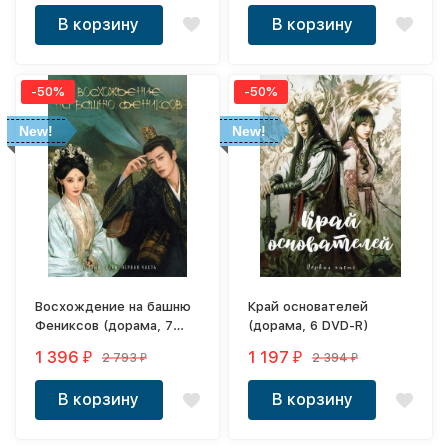
В корзину
В корзину
-50%
-50%
New!
New!
Восхождение на башню
Край основателей
Фениксов (дорама, 7
(дорама, 6 DVD-R)
DVD-R)
1 396
1 197
2 793
2 394
₽
₽
₽
₽
В корзину
В корзину