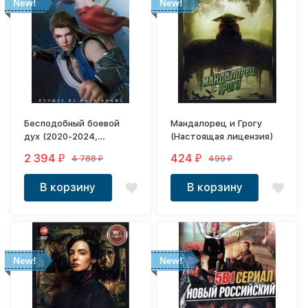
New!
New!
Бесподобный боевой
Мандалорец и Грогу
дух (2020-2024,
(Настоящая лицензия)
мультсериал, 440
2 394
424
4 788
499
₽
₽
₽
₽
эпизодов, 12 DVD-R)
В корзину
В корзину
New!
New!