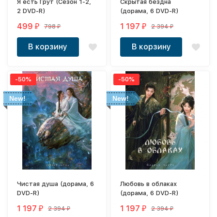
Я есть Грут (Сезон 1-2,
Скрытая бездна
2 DVD-R)
(дорама, 6 DVD-R)
499
1 197
798
2 394
₽
₽
₽
₽
В корзину
В корзину
-50%
-50%
New!
New!
Чистая душа (дорама, 6
Любовь в облаках
DVD-R)
(дорама, 6 DVD-R)
1 197
1 197
2 394
2 394
₽
₽
₽
₽