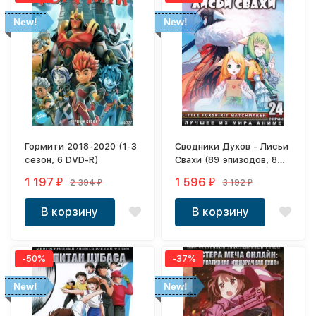
New!
New!
Гормити 2018-2020 (1-3
Сводники Духов - Лисьи
сезон, 6 DVD-R)
Свахи (89 эпизодов, 8
DVD-R)
1 197
1 596
2 394
3 192
₽
₽
₽
₽
В корзину
В корзину
-50%
-37%
New!
New!