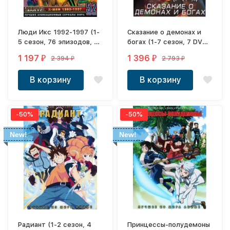
Люди Икс 1992-1997 (1-
Сказание о демонах и
5 сезон, 76 эпизодов, 6
богах (1-7 сезон, 7 DVD-
DVD-R)
R)
1 197
1 396
2 394
2 793
₽
₽
₽
₽
В корзину
В корзину
-50%
-50%
New!
New!
Радиант (1-2 сезон, 4
Принцессы-полудемоны