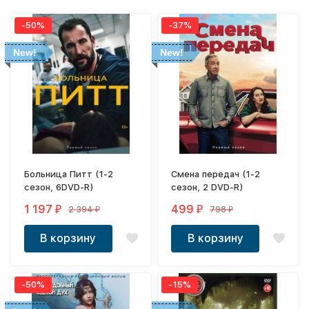
-50%
-37%
New!
New!
Больница Питт (1-2
Смена передач (1-2
сезон, 6DVD-R)
сезон, 2 DVD-R)
1 197
499
2 394
798
₽
₽
₽
₽
В корзину
В корзину
-50%
-15%