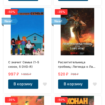
-50%
-35%
New!
New!
С значит Семья (1-5
Расхитительница
сезон, 5 DVD-R)
гробниц: Легенда о Ларе
Крофт (1-2 сезон, 2
997
520
1 995
798
₽
₽
₽
₽
DVD-R)
В корзину
В корзину
-35%
-50%