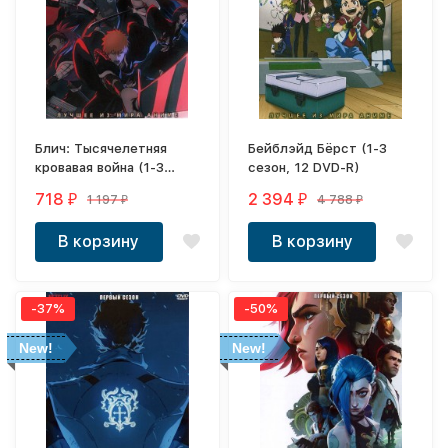
Блич: Тысячелетняя
Бейблэйд Бёрст (1-3
кровавая война (1-3
сезон, 12 DVD-R)
сезон, 3 DVD-R)
718
2 394
1 197
4 788
₽
₽
₽
₽
В корзину
В корзину
-37%
-50%
New!
New!