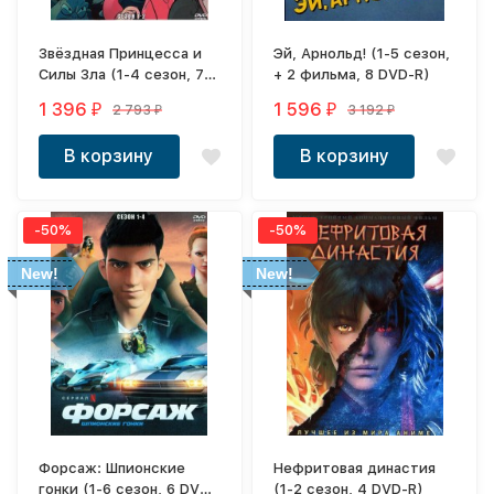
Звёздная Принцесса и
Эй, Арнольд! (1-5 сезон,
Силы Зла (1-4 сезон, 7
+ 2 фильма, 8 DVD-R)
DVD-R)
1 396
1 596
2 793
3 192
₽
₽
₽
₽
В корзину
В корзину
-50%
-50%
New!
New!
Форсаж: Шпионские
Нефритовая династия
гонки (1-6 сезон, 6 DVD-
(1-2 сезон, 4 DVD-R)