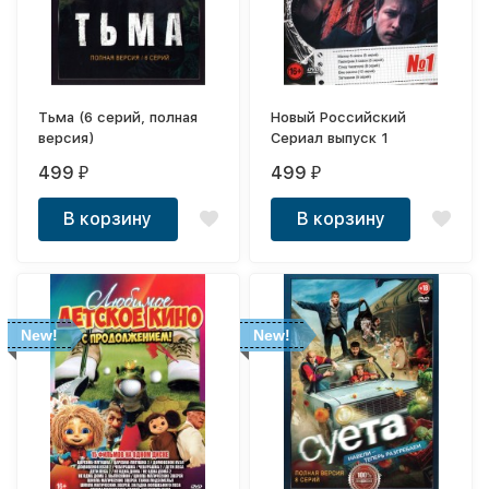
Тьма (6 серий, полная
Новый Российский
версия)
Сериал выпуск 1
499
499
₽
₽
В корзину
В корзину
New!
New!