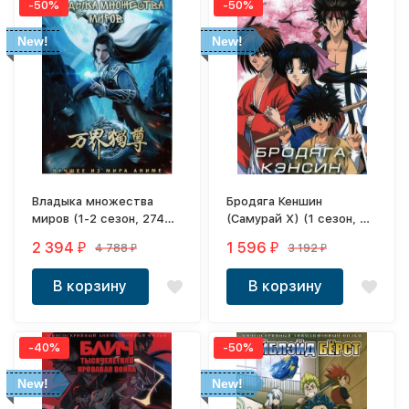
-50%
-50%
New!
New!
Владыка множества
Бродяга Кеншин
миров (1-2 сезон, 274
(Самурай Х) (1 сезон, 8
эпизода, 14 DVD-R)
DVD-R)
2 394
1 596
4 788
3 192
₽
₽
₽
₽
В корзину
В корзину
-40%
-50%
New!
New!