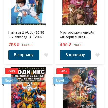
Капитан Цубаса (2018)
Мастера меча онлайн -
(52 эпизода, 4 DVD-R)
Альтернативная
«Призрачная пуля» (1-2
798
499
1 596
798
₽
₽
₽
₽
сезон, 2 DVD-R)
В корзину
В корзину
-50%
-50%
New!
New!