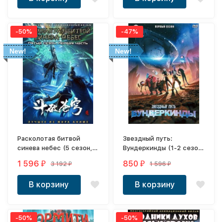
-50%
-47%
New!
New!
Расколотая битвой
Звездный путь:
синева небес (5 сезон, 8
Вундеркинды (1-2 сезон,
DVD-R)
4 DVD-R)
1 596
850
3 192
1 596
₽
₽
₽
₽
В корзину
В корзину
-50%
-50%