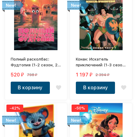
New!
New!
Полный расколбас:
Конан: Искатель
Фудтопия (1-2 сезон, 2
приключений (1-3 сезон,
DVD-R)
6 DVD-R)
520
1 197
798
2 394
₽
₽
₽
₽
В корзину
В корзину
-42%
-50%
New!
New!