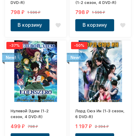
DVD-R)
(1-2 сезон, 4 DVD-R)
798
798
1 596
1 596
₽
₽
₽
₽
В корзину
В корзину
-37%
-50%
New!
New!
Нулевой Эдем (1-2
Лорд Сюэ Ин (1-3 сезон,
сезон, 4 DVD-R)
6 DVD-R)
499
1 197
798
2 394
₽
₽
₽
₽