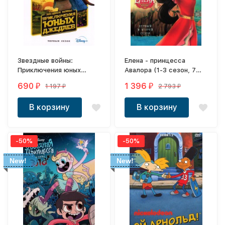
Звездные войны:
Елена - принцесса
Приключения юных
Авалора (1-3 сезон, 7
джедаев (1-2 сезон, 3
DVD-R)
690
1 396
1 197
2 793
₽
₽
₽
₽
DVD-R)
В корзину
В корзину
-50%
-50%
New!
New!