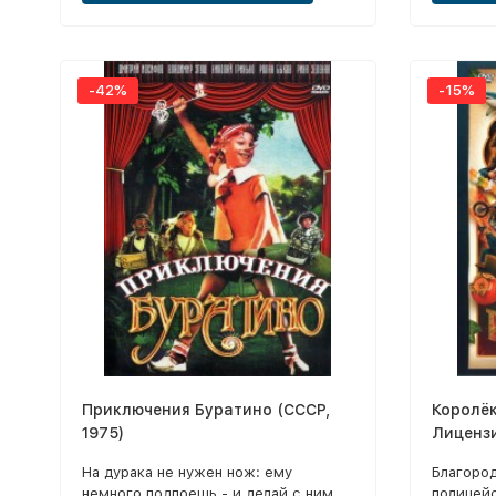
всё / Ст
-42%
-15%
Приключения Буратино (СССР,
Королё
1975)
Лиценз
На дурака не нужен нож: ему
Благоро
немного подпоешь - и делай с ним,
полицей