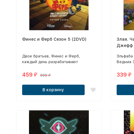
Финес и Ферб Сезон 5 (2DVD)
Злая. Ч
Джефф 
Двое братьев, Финес и Ферб,
Эльфаба 
каждый день разрабатывают
Ведьма З
безумные планы и изобретают
изгнании
невероятные вещи.
459
339
₽
₽
999
₽
В корзину