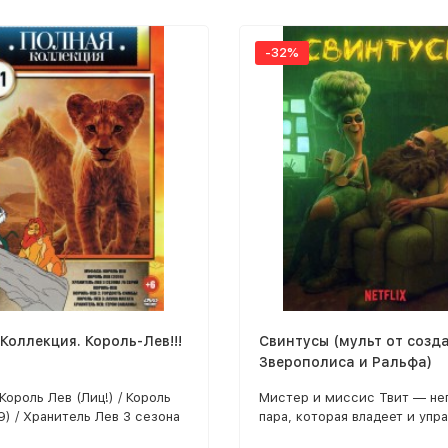
анный принц / Золушка /
2: Мечты сбываются /
-32%
3: Злые чары / Новые
ения Золушки / Золушка
 Золушка
Коллекция. Король-Лев!!!
Свинтусы (мульт от созд
Зверополиса и Ральфа)
Король Лев (Лиц!) / Король
Мистер и миссис Твит — не
9) / Хранитель Лев 3 сезона
пара, которая владеет и упр
 / Король-Лев / Король-Лев
«Твитландией», плохим и о