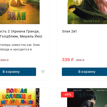
асть 2 (Ариана Гранде,
Злая 2в1
Голдблюм, Мишель Йео)
теперь известна как Злая
апада и находится в
 в лесах страны Оз.
339
₽
399
399
₽
₽
В корзину
В корзину
-26%