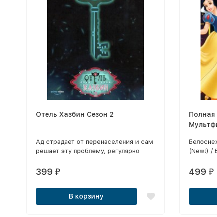
Отель Хазбин Сезон 2
Полная
Мультф
Золушка
Ад страдает от перенаселения и сам
Белосне
решает эту проблему, регулярно
(New!) /
истребляя своих граждан.
(1937) /
Белосне
399
499
₽
₽
Белосне
волшебн
В корзину
Белосне
гномов (
волшебно