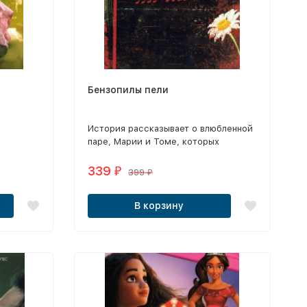
Бензопилы пели
История рассказывает о влюбленной
паре, Марии и Томе, которых
разлучает маньяк с бензопилой.
339
₽
399
₽
В корзину