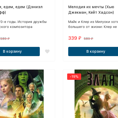
, едем, едем (Дэниэл
Мелодия их мечты (Хью
фф)
Джекман, Кейт Хадсон)
70-е годы. История дружбы
Майк и Клер из Милуоки хот
ского композитора
большего от жизни: Клер не
на Шепарда с писательницей
быть простым парикмахером
инн и драматургом Чарли
желает развлекать людей. О
339
₽
589
589
₽
₽
м, которых в 1973 году
начинают выступать дуэтом 
 оставил, чтобы
песнями Нила Даймонда.
В корзину
В корзину
вать карьеру в Голливуде.
-15%