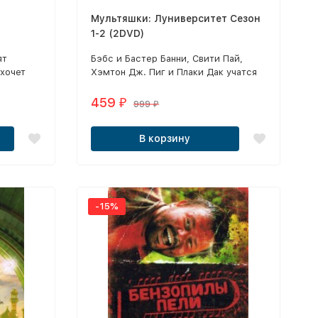
Мультяшки: Луниверситет Сезон
1-2 (2DVD)
ят
Бэбс и Бастер Банни, Свити Пай,
 хочет
Хэмтон Дж. Пиг и Плаки Дак учатся
, а Майк
быть профессиональными
ни
мультяшками под руководством
459
₽
999
₽
с
Багза Банни, Даффи Дака и других
легенд Луни Тюнз.
В корзину
-15%