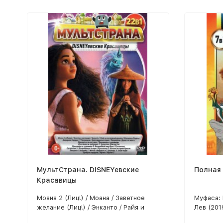
заколдов
Золушка 
Золушка 
приключ
(СССР) /
МультСтрана. DISNEYевские
Полная 
Красавицы
Моана 2 (Лиц!) / Моана / Заветное
Муфаса: 
желание (Лиц!) / Энканто / Райя и
Лев (201
последний дракон / Холодное Сердце
76 серий