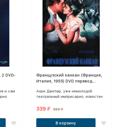
, 2 DVD-
Французский канкан (Франция,
Италия, 1955) DVD перевод
профессиональный
ия и сам
Анри Данглар, уже немолодой
(дублированный)
ярно
театральный импресарио, известен
своей способностью превращать
обычных с виду девушек в сенсации.
339
₽
582
₽
В корзину