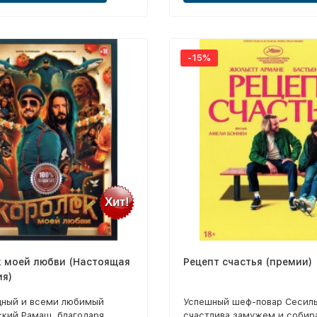
ранный Эл / Пузырь
-15%
Хит!
к моей любви (Настоящая
Рецепт счастья (премии)
ия)
дный и всеми любимый
Успешный шеф-повар Сесил
ский Рамаш, благодаря
счастлива замужем и собир