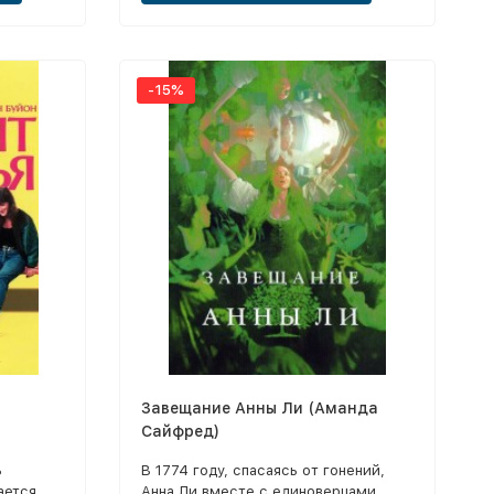
-15%
Завещание Анны Ли (Аманда
Сайфред)
ь
В 1774 году, спасаясь от гонений,
ается
Анна Ли вместе с единоверцами