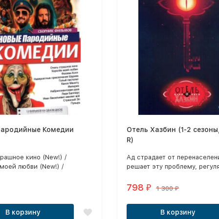
Пародийные Комедии
Отель Хазбин (1-2 сезоны
R)
рашное кино (New!) /
Ад страдает от перенаселен
моей любви (New!) /
решает эту проблему, регул
олл (New!) / Невероятные
истребляя своих граждан.
ния Шурика / Голый
798
₽
1 300
₽
 / Каноэ Маниту / Империя /
антовая рука / Леди
В корзину
В корзину
/ Иван Васильевич меняет