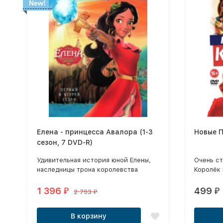
New!
Елена - принцесса Авалора (1-3
Новые 
сезон, 7 DVD-R)
Удивительная история юной Елены,
Очень ст
наследницы трона королевства
Королёк 
Авалор.
Фэкхем-Х
приключе
1 396
499
₽
₽
2 793
₽
пистолет
Небрилли
В корзину
Баллерс 