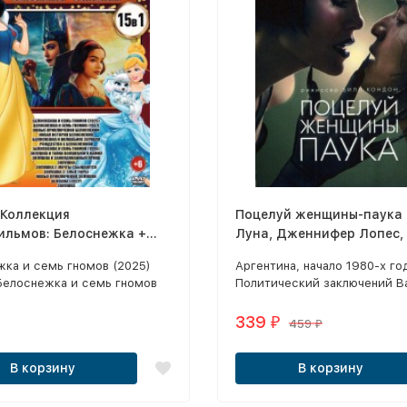
 Коллекция
Поцелуй женщины-паука 
ильмов: Белоснежка +
Луна, Дженнифер Лопес,
!!!
Билл Кондон)
жка и семь гномов (2025)
Аргентина, начало 1980-х го
 Белоснежка и семь гномов
Политический заключений В
 Новые приключения
Арреги в тюрьме попадает в
жки / Новая история
с Луисом Молиной.
339
₽
459
₽
жки / Белоснежка и
ое зеркало / Рождество с
В корзину
В корзину
жкой / Белоснежка и семь
1995) / Золушка и тайна
го камня / Золушка и