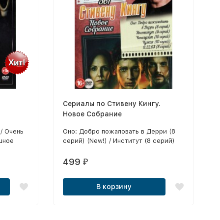
Хит!
Сериалы по Стивену Кингу.
Новое Собрание
/ Очень
Оно: Добро пожаловать в Дерри (8
шное
серий) (New!) / Институт (8 серий)
 3 /
(New!) / Чепелуэйт (10 серий) /
ень
Чужак (10 серий) / 11.22.63 (8 серий)
499
₽
В корзину