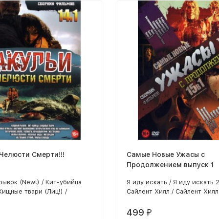
Челюсти Смерти!!!
Самые Новые Ужасы с
Продолжением выпуск 1
ывок (New!) / Кит-убийца
Я иду искать / Я иду искать 2
 Хищные твари (Лиц!) /
Сайлент Хилл / Сайлент Хилл 
 отмель (Лиц!) / Инстинкт
Возвращение в Сайлент Хилл 
я (Лиц!) / Открытое море:
Крик / Крик 2 / Крик 3 / Крик
499
₽