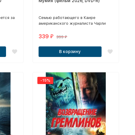
0
Мумия (фильм 2026, DVD-R)
ется за
Семью работающего в Каире
американского журналиста Чарли
цов.
Кэннона постигает трагедия —
бесследно пропадает его маленькая
339
₽
399
₽
дочь Кэти.
В корзину
-15%