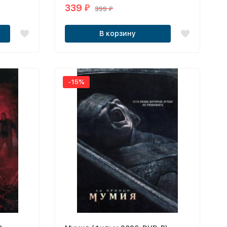
339
₽
399
₽
В корзину
-15%