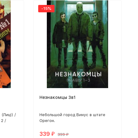
-15%
Незнакомцы 3в1
 (Лиц!) /
Небольшой город Винус в штате
2 /
Орегон.
(Лиц!) /
 4 / Крик
339
₽
399
₽