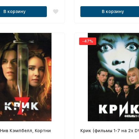
выживание (Лиц!) /
/ Крик 6 / Крик 7 (Лиц!) / Не
о, акула / Челюсти.
Начало / Незнакомцы. Глава 2
В корзину
В корзину
 риф / Из глубины / Акулы в
Незнакомцы: Часть третья (Л
 Опасные воды / Мегалодон /
не страха / Акулья заводь
-47%
(Нив Кэмпбелл, Кортни
Крик (фильмы 1-7 на 2х D