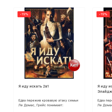
-15%
-15%
Хит!
Я иду искать 2в1
Я иду и
Элайдж
Геллар,
Едва пережив кровавую атаку семьи
Едва пе
Ле Домас, Грейс понимает:
Ле Домас
кошмарная игра не окончена — она
кошмарна