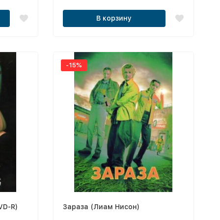
знакомцы:
 /
В корзину
иц!)
-15%
VD-R)
Зараза (Лиам Нисон)