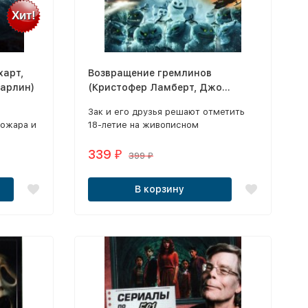
Хит!
харт,
Возвращение гремлинов
Харлин)
(Кристофер Ламберт, Джо
Данте)
-
Зак и его друзья решают отметить
пожара и
18-летие на живописном
горнолыжном курорте в
их
заснеженной Финляндии.
339
₽
399
₽
В корзину