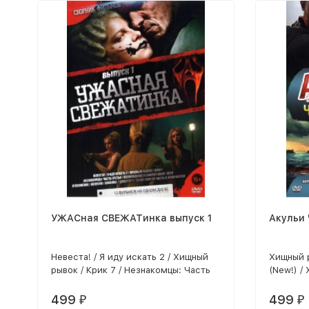
УЖАСная СВЕЖАТинка выпуск 1
Акульи 
Невеста! / Я иду искать 2 / Хищный
Хищный р
рывок / Крик 7 / Незнакомцы: Часть
(New!) /
третья / Возвращение в Сайлент Хилл
Багровая
/ Йети / Отклонение / Полутон /
выживани
499
499
₽
₽