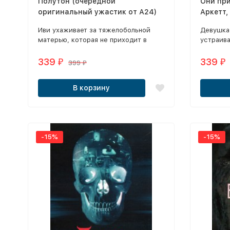
Полутон (очередной
Они при
оригинальный ужастик от А24)
Аркетт,
Иви ухаживает за тяжелобольной
Девушка
матерью, которая не приходит в
устраив
себя.
элитный 
первую ж
339
339
₽
₽
399
₽
хозяева 
но девуш
В корзину
проста.
-15%
-15%