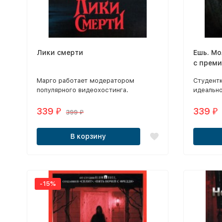
Лики смерти
Ешь. Мо
с прем
Марго работает модератором
Студентк
популярного видеохостинга.
идеально
новыми 
использ
339
339
₽
₽
399
₽
останков
В корзину
-15%