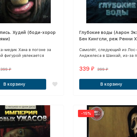
лись. Худей (боди-хорор
Глубокие воды (Аарон Эк
иями)
Бен Кингсли, реж Ренни 
а-медик Хана в погоне за
Самолёт, следующий из Лос
й фигурой увлекается
Анджелеса в Шанхай, из-за 
методами похудения с
взрыва на борту совершает
ованием человеческих
аварийную посадку в кишащ
339
₽
399
399
₽
₽
.
акулами водах.
В корзину
В корзину
-15%