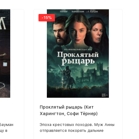
-15%
Проклятый рыцарь (Кит
Харингтон, Софи Тёрнер)
Бауман
Эпоха крестовых походов. Муж Анны
цу в
отправляется покорять дальние
авно
земли, но не возвращается из боя.