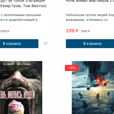
дут за тобой (Патриция
Ночь живых мертвецов 2.
 Хезер Грэм, Том Фелтон)
 с проблемным прошлым
Небольшая группа людей бор
ается домработницей в
выживание, отбиваясь от
дом на Манхэттене. В
восставших из могил мертве
е ночь на неё нападают
339
₽
399
399
₽
₽
в мантиях и масках свиней,
ка оказывается не так
В корзину
В корзину
-15%