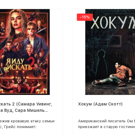
-15%
скать 2 (Самара Уивинг,
Хокум (Адам Скотт)
а Вуд, Сара Мишель
 Дэвид Кроненберг)
режив кровавую атаку семьи
Американский писатель Ом 
, Грейс понимает:
приезжает в старую гостини
я игра не окончена — она
ирландской глуши, где его д