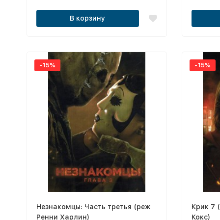
Куколка / Джестер 2 / 28 лет спустя:
Игра на 
Часть II. Храм костей Все позиции в
Осторожн
В корзину
лицензионном качестве!!!
Кровавый
Париже /
На глуби
-15%
-15%
Незнакомцы: Часть третья (реж
Крик 7 
Ренни Харлин)
Кокс)