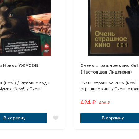
я Новых УЖАСОВ
Очень страшное кино 6в1
(Настоящая Лицензия)
 (New!) / Глубокие воды
Очень страшное кино (New!) 
 Мумия (New!) / Очень
страшное кино / Очень стра
 кино (New!) / Проклятый
кино 2 / Очень страшное кино
New!) / Хокум / Ешь. Молись.
Очень страшное кино 4 / Оч
424
₽
499
₽
Демон скорости / Инферно /
страшное кино 5
 лёгкое / Оно. Дом зла /
В корзину
В корзину
 Все позиции в лицензионном
!!!