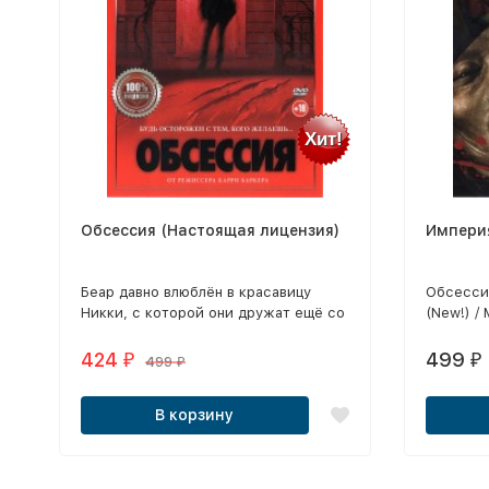
Хит!
Обсессия (Настоящая лицензия)
Импери
Беар давно влюблён в красавицу
Обсессия
Никки, с которой они дружат ещё со
(New!) /
школы.
страшное
рыцарь (
424
499
₽
₽
499
₽
Худей / 
Железное
В корзину
Полутон
качестве