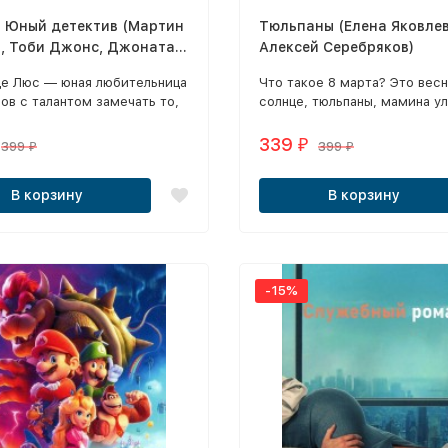
. Юный детектив (Мартин
Тюльпаны (Елена Яковлев
, Тоби Джонс, Джонатан
Алексей Серебряков)
де Люс — юная любительница
Что такое 8 марта? Это весн
ов с талантом замечать то,
солнце, тюльпаны, мамина у
льзает от взрослых.
предвкушение влюбленности
счастья.
339
₽
399
399
₽
₽
В корзину
В корзину
-15%