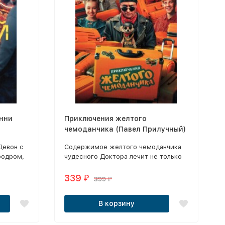
инни
Приключения желтого
чемоданчика (Павел Прилучный)
Девон с
Содержимое желтого чемоданчика
родром,
чудесного Доктора лечит не только
ко
простуду и грипп, но и грусть,
 Джордж
одиночество, трусость и робость.
339
₽
399
₽
и обманул
умагу
В корзину