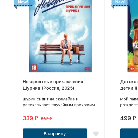
New!
New!
Невероятные приключения
Детско
Шурика (Россия, 2025)
детки!!!
Шурик сидит на скамейке и
Мой папа
рассказывает случайным прохожим
рождест
невероятную историю любви всей
свете (N
своей жизни — студентки,
10 дней 
339
499
₽
₽
582
₽
комсомолки и просто красавицы
(New!) /
Нины.
девятка 
В корзину
ребенок 