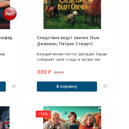
Хит!
нифер
Следствие ведут овечки (Хью
Джекман, Патрик Стюарт)
ица
Каждый вечер пастух Джордж Харди
собирает своё стадо и читает им
детективные истории в уверенности,
ения
что овцы не понимают ни слова.
339
₽
399
₽
тся под
В корзину
-15%