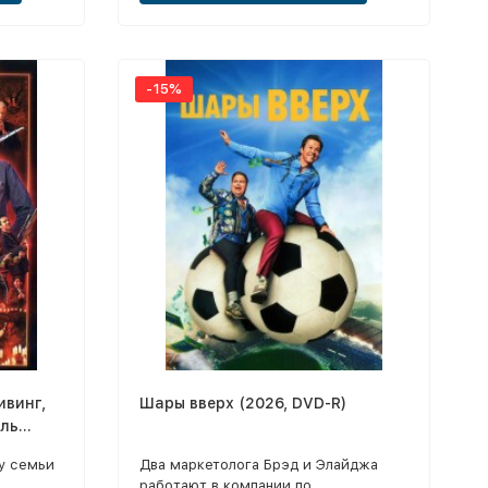
-15%
ивинг,
Шары вверх (2026, DVD-R)
ль
г)
у семьи
Два маркетолога Брэд и Элайджа
работают в компании по