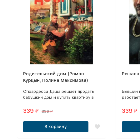
Родительский дом (Роман
Решала
Курцын, Полина Максимова)
Стюардесса Даша решает продать
Бывший 
бабушкин дом и купить квартиру в
работае
столице.
Атланте 
пропавшу
339
339
₽
₽
399
₽
В корзину