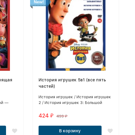
New!
оящая
История игрушек 5в1 (все пять
частей)
История игрушек / История игрушек
ой —
2 / История игрушек 3: Большой
рый стал
побег / История игрушек 4 / История
етней
игрушек 5
424
₽
499
₽
е её
В корзину