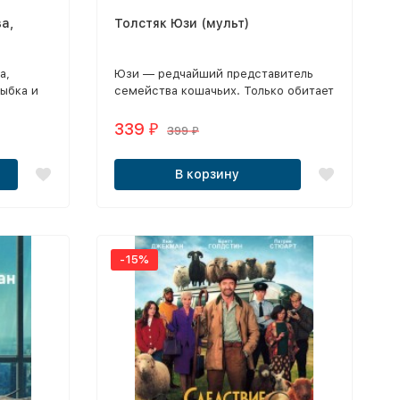
а,
Толстяк Юзи (мульт)
а,
Юзи — редчайший представитель
лыбка и
семейства кошачьих. Только обитает
 и
он не в тропических лесах, а в Нью-
Йорке, где он живет в шикарной
339
₽
399
₽
квартире с джакузи и спортзалом.
В корзину
-15%