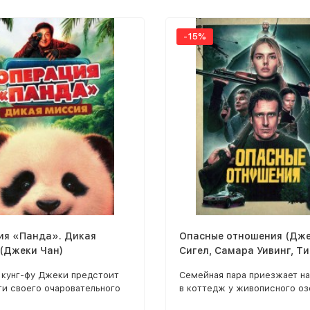
-15%
ия «Панда». Дикая
Опасные отношения (Дж
 (Джеки Чан)
Сигел, Самара Уивинг, Т
Олифант, Джульетт Льюи
 кунг-фу Джеки предстоит
Семейная пара приезжает на
ти своего очаровательного
в коттедж у живописного оз
ного панду Сюсю в новый
чтобы наладить натянутые