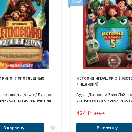
New!
е кино. Непослушные
История игрушек 5 (Наст
Лицензия)
 - медведь (New!) / Лучшее
Вуди, Джесси и Базз Лайтер
венское представление на
сталкиваются с новой угроз
ew!) / Непослушники (New!) /
планшетом ЛилиПадом, кото
без мамы в Куршевеле
любимой игрушкой восьмил
424
₽
499
₽
 Не все дома / Несносная
Бонни и занимает всё больш
/ Папаша в бегах / Трудный
времени.
В корзину
В корзину
/ Трудный ребенок 2 /