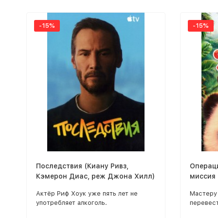
-15%
-15%
Последствия (Киану Ривз,
Операц
Кэмерон Диас, реж Джона Хилл)
миссия
Актёр Риф Хоук уже пять лет не
Мастеру
употребляет алкоголь.
перевес
подопеч