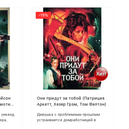
-15%
Хит!
ейсон
Они придут за тобой (Патриция
имоти
Аркетт, Хезер Грэм, Том Фелтон)
с)
 уикенд
Девушка с проблемным прошлым
ера,
устраивается домработницей в
элитный дом на Манхэттене. В