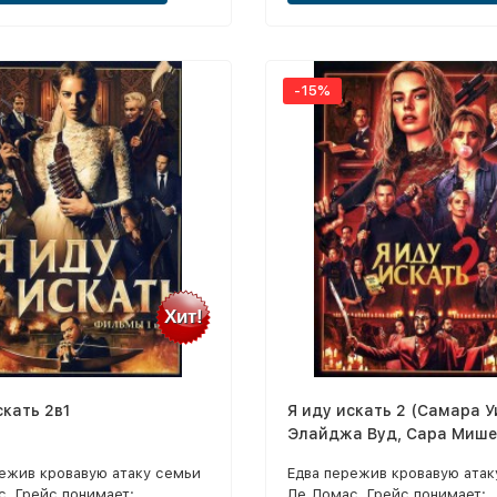
ребенок 3 / Двое: Я и моя
дин дома / Один дома 2:
ый в Нью-Йорке / Один дома
 дома 4 / Один дома 5:
-15%
чное ограбление
Хит!
скать 2в1
Я иду искать 2 (Самара У
Элайджа Вуд, Сара Мише
Геллар, Дэвид Кроненбер
режив кровавую атаку семьи
Едва пережив кровавую атак
, Грейс понимает:
Ле Домас, Грейс понимает: