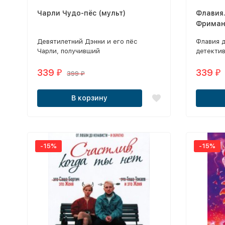
Чарли Чудо-пёс (мульт)
Флавия
Фриман
Прайс)
Девятилетний Дэнни и его пёс
Флавия 
Чарли, получивший
детектив
суперспособности после похищения
что уско
инопланетянами, пытаются помешать
339
339
₽
₽
399
₽
соседскому коту Пудингу
осуществить злодейский план по
В корзину
захвату мира.
-15%
-15%