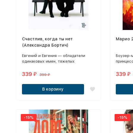
Счастлив, когда ты нет
Марио 
(Александра Бортич)
Евгений и Евгения — обладатели
Боузер-
одинаковых имен, тяжелых
принцесс
характеров и сложностей в личной
вернуть 
жизни.
способн
339
339
₽
₽
399
₽
Марио, 
дракон 
В корзину
перевос
Боузера
-15%
-15%