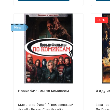
Трудный 
тень / О
Затерянн
3 / Один
-15%
Праздни
New!
Новые Фильмы по Комиксам
Я иду и
Мир в огне (New!) / Громовержцы*
Едва пе
(New!) / Рыжая Соня (New!) /
Ле Домас