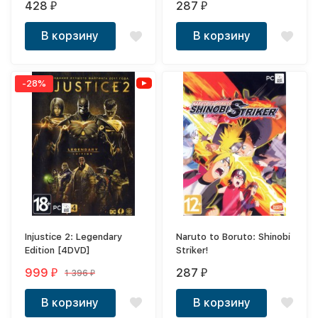
428
287
₽
₽
В корзину
В корзину
-28%
Injustice 2: Legendary
Naruto to Boruto: Shinobi
Edition [4DVD]
Striker!
999
287
1 396
₽
₽
₽
В корзину
В корзину