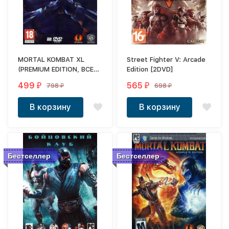
MORTAL KOMBAT XL
Street Fighter V: Arcade
(PREMIUM EDITION, ВСЕ
Edition [2DVD]
DLC) [2DVD]
499
565
798
698
₽
₽
₽
₽
В корзину
В корзину
Бестселлер
Бестселлер