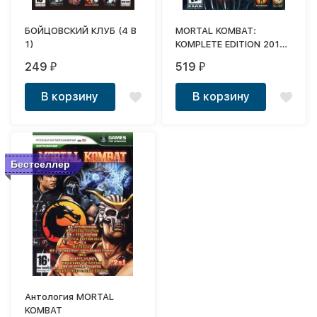
БОЙЦОВСКИЙ КЛУБ (4 В
MORTAL KOMBAT:
1)
KOMPLETE EDITION 2013
(РУССКИЙ ТЕКСТ +
249
519
₽
₽
ОЗВУЧКА ВИДЕО)
В корзину
В корзину
Бестселлер
Антология MORTAL
KOMBAT