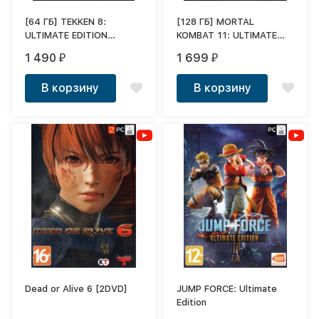
[64 ГБ] TEKKEN 8:
[128 ГБ] MORTAL
ULTIMATE EDITION
KOMBAT 11: ULTIMATE
(ЛИЦЕНЗИЯ) - Action /
EDITION (ЛИЦЕНЗИЯ) -
1 490
1 699
₽
₽
Fighting - DVD BOX +
Action / Fighting - DVD
флешка 64 ГБ
BOX + флешка 128 ГБ
В корзину
В корзину
Dead or Alive 6 [2DVD]
JUMP FORCE: Ultimate
Edition