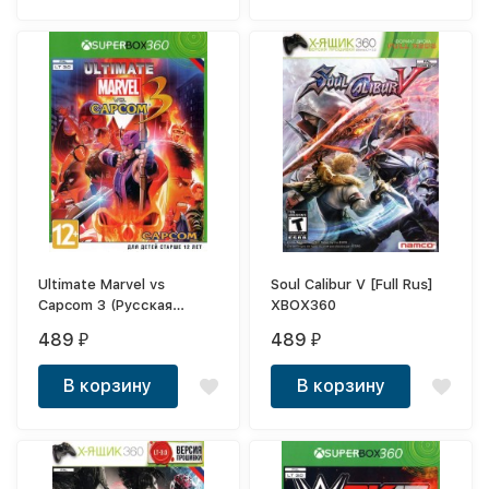
Ultimate Marvel vs
Soul Calibur V [Full Rus]
Capcom 3 (Русская
XBOX360
версия) XBOX360
489
489
₽
₽
В корзину
В корзину