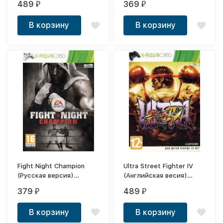
489
369
₽
₽
В корзину
В корзину
Fight Night Champion
Ultra Street Fighter IV
(Русская версия)
(Английская весия)
XBOX360
XBOX
379
489
₽
₽
В корзину
В корзину