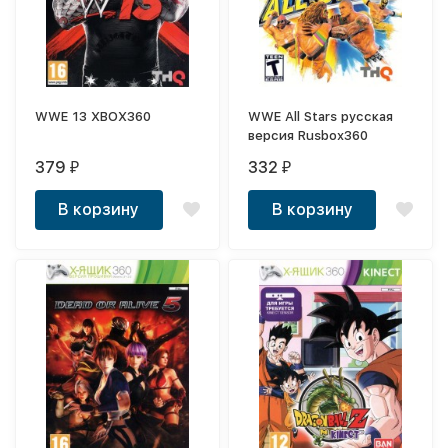
WWE 13 XBOX360
WWE All Stars русская
версия Rusbox360
379
332
₽
₽
В корзину
В корзину