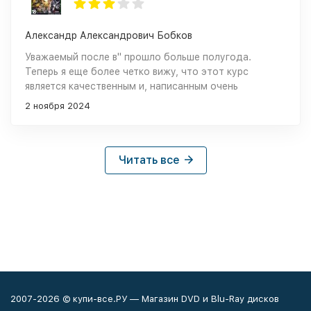
Александр Александрович Бобков
Уважаемый после в" прошло больше полугода.
Теперь я еще более четко вижу, что этот курс
является качественным и, написанным очень
понятным для новичка (в отличие от основной массы
2 ноября 2024
книг по данной тематике) языком, комплектом
уроков. Эти уроки прекрасно "ставят мозги" новичку,
в следствии чего новичок уже может осваивать
"мудрые" . Даже азы тут есть! Прелесть! Спасибо
Читать все
Вам. Успехов в Вашей, очень нужной будущим
2007-2026 © купи-все.РУ — Магазин DVD и Blu-Ray дисков