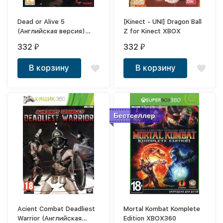
Dead or Alive 5
[Kinect - UNI] Dragon Ball
(Английская версия)
Z for Kinect XBOX
XBOX360
332
332
₽
₽
В корзину
В корзину
Бестселлер
Acient Combat Deadliest
Mortal Kombat Komplete
Warrior (Английская
Edition XBOX360