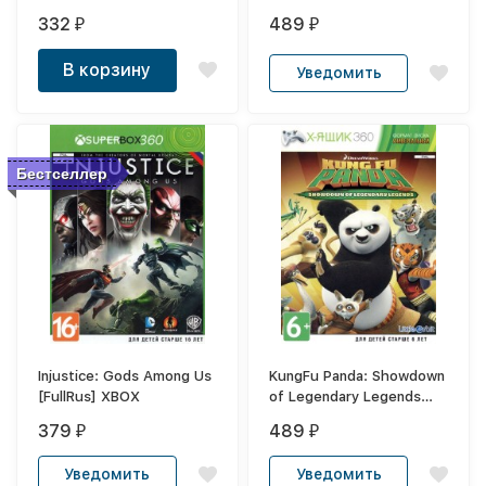
версия) XBOX360
332
489
₽
₽
В корзину
Уведомить
Бестселлер
Injustice: Gods Among Us
KungFu Panda: Showdown
[FullRus] XBOX
of Legendary Legends
(Англ. версия) XBOX
379
489
₽
₽
Уведомить
Уведомить