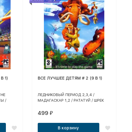
В 1)
ВСЕ ЛУЧШЕЕ ДЕТЯМ # 2 (9 В 1)
THE
ЛЕДНИКОВЫЙ ПЕРИОД 2,3,4 /
Ы /
МАДАГАСКАР 1,2 / РАТАТУЙ / ШРЕК
ОПИ /
НАВСЕГДА / ОБЛАЧНО / ВОЗМОЖНЫ
РТИ
ОСАДКИ В ВИДЕ ФРИКАДЕЛЕК /
499
₽
 (4 ШТ)
ВВЕРХ
В корзину