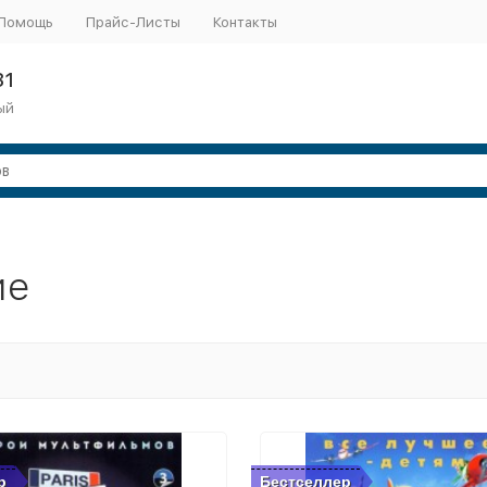
Помощь
Прайс-Листы
Контакты
31
ый
ие
р
Бестселлер