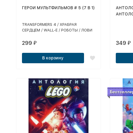
ГЕРОИ МУЛЬТФИЛЬМОВ # 5 (7 В 1)
АНТОЛО
АНТОЛ
ДЕВЧОНК
TRANSFORMERS 4 / ХРАБРАЯ
СЕРДЦЕМ / WALL-E / РОБОТЫ / ЛОВИ
ВОЛНУ / ICE AGE 4 / ТАЧКИ 2
299
349
₽
₽
В корзину
Бестселле