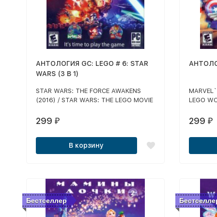
АНТОЛОГИЯ GC: LEGO # 6: STAR
АНТОЛОГ
WARS (3 В 1)
STAR WARS: THE FORCE AWAKENS
MARVEL`
(2016) / STAR WARS: THE LEGO MOVIE
LEGO WO
/ STAR WARS: LEGO WORLDS
HEROES
299
299
₽
₽
В корзину
Бестселлер
Бестселле