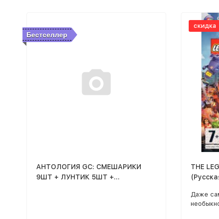
ВИДЕОБО
ЗАТЕРЯН
скидка
2007), 
Бестселлер
(М/Ф 201
МУЗ. ВИ
АНТОЛОГИЯ GC: СМЕШАРИКИ
THE LE
9ШТ + ЛУНТИК 5ШТ +
(Русска
СУПЕРДЕТКИ 8ШТ (3 АНТОЛОГИИ
Даже са
В ОДНОМ) (17 В 1)
необыкн
из кубик