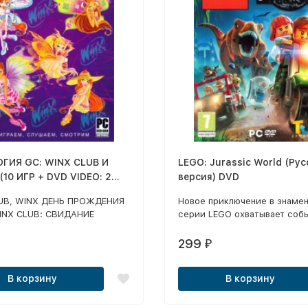
C: WINX CLUB И
LEGO: Jurassic World (Рус
10 ИГР + DVD VIDEO: 2
версия) DVD
+ 15 МУЗ. КЛИПОВ) (12 В
UB, WINX ДЕНЬ ПРОЖДЕНИЯ
Новое приключение в знаме
INX CLUB: СВИДАНИЕ
серии LEGO охватывает соб
W.I.T.C.H. ЧАРОДЕЙКИ,
сразу всех культовых фильм
, LERALERA: ШКОЛА
«Парк Юрского периода», «
299
₽
ЮЩЕЙ ЗВЕЗДЫ, ВОЛШЕБНЫЕ
Юрского периода 2: Затеря
ТЫРЕ КОРОЛЕВСТВА,
мир», «Парк Юрского перио
В корзину
В корзину
ЫЕ ФЕИ: СКОРО В ШКОЛУ,
конечно, «Мир Юрского пер
СЫ: ВОЛШЕБНАЯ РАДУГА,
Е ДЕВЧОНКИ 2 + СУПЕР