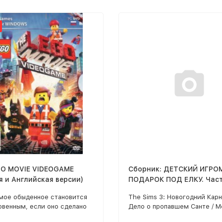
НУС: DVD VIDEO: ТАЙНА
НОГО КОРОЛЕВСТВА (М/Ф
ВОЛШЕБНОЕ ПРИКЛЮЧЕНИЕ
0), WINX IN CONCERT (15
ДЕОКЛИПОВ)
GO MOVIE VIDEOGAME
Сборник: ДЕТСКИЙ ИГРО
я и Английская версии)
ПОДАРОК ПОД ЕЛКУ. Част
мое обыденное становится
The Sims 3: Новогодний Карн
овенным, если оно сделано
Дело о пропавшем Санте / М
ов LEGO в игре The LEGO
Веселая ферма 3. Ледников