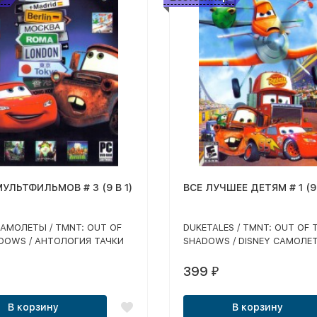
УЛЬТФИЛЬМОВ # 3 (9 В 1)
ВСЕ ЛУЧШЕЕ ДЕТЯМ # 1 (9 
САМОЛЕТЫ / TMNT: OUT OF
DUKETALES / TMNT: OUT OF 
DOWS / АНТОЛОГИЯ ТАЧКИ
SHADOWS / DISNEY САМОЛЕТ
2, ТАЧКИ, ВЕСЕЛЫЕ ГОНКИ,
СКУБИ-ДУ! ТАИНСТВЕННЫЕ Т
ЕЗОН) / АЛИСА В СТРАНЕ
HARRY POTTER И ДАРЫ СМЕ
399
₽
 АРТУР И МЕСТЬ УРДАЛАКА /
ЧАСТЬ 2 / АНТОЛОГИЯ ТАЧКИ
 ДАРВИНА
/ ГАРФИЛД 2 / BRAID
В корзину
В корзину