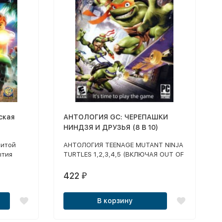
ская
АНТОЛОГИЯ GC: ЧЕРЕПАШКИ
НИНДЗЯ И ДРУЗЬЯ (8 В 10)
нитой
АНТОЛОГИЯ TEENAGE MUTANT NINJA
ытия
TURTLES 1,2,3,4,5 (ВКЛЮЧАЯ OUT OF
ов:
THE SHADOWS) / NINJA BLADE
Парк
(СУБТИТРЫ) / MINI NINJAS (ОЗВУЧКА)
422
₽
нный
/ I-NINJA (СУБТИТРЫ)
да 3» и,
В корзину
иода»