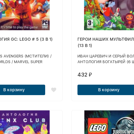
ИЯ GC: LEGO # 5 (3 В 1)
ГЕРОИ НАШИХ МУЛЬТФИ
(13 В 1)
S AVENGERS (МСТИТЕЛИ) /
ИВАН ЦАРЕВИЧ И СЕРЫЙ ВОЛ
RLDS / MARVEL SUPER
АНТОЛОГИЯ БОГАТЫРЕЙ (6 Ш
ШАМАХАНСКАЯ ЦАРИЦА, АЛ
ПОПОВИЧ, ДОБРЫНЯ НИКИТ
432
₽
Т.Д.) / НУ ПОГОДИ: 1, 3, 5 /
ЧЕБУРАШКА: УШАСТЫЕ ИСТО
В корзину
В корзину
ТРОЕ ИЗ ПРОСТОКВАШИНО:
ГОД / ПОПУГАЙ КЕША: ТАИТ
р