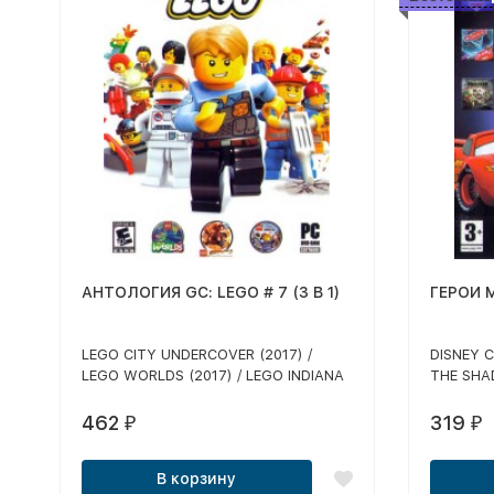
АНТОЛОГИЯ GC: LEGO # 7 (3 В 1)
ГЕРОИ М
LEGO CITY UNDERCOVER (2017) /
DISNEY 
LEGO WORLDS (2017) / LEGO INDIANA
THE SHA
JONES 2
(ТАЧКИ 
НОВЫЙ С
462
319
₽
₽
ЧУДЕС /
МИССИЯ
В корзину