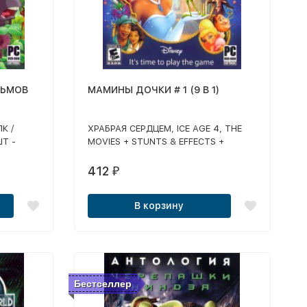
ЛЬМОВ
МАМИНЫ ДОЧКИ # 1 (9 В 1)
К /
ХРАБРАЯ СЕРДЦЕМ, ICE AGE 4, THE
Т -
MOVIES + STUNTS & EFFECTS +
ЕША
РЕДАКТОР ЗВЕЗД, АЛИСА В СТРАНЕ
ИЧ И
ЧУДЕС, ПРИНЦЕССА И ЛЯГУШКА,
412
₽
WITCH ЧАРОДЕЙКИ, WINX ДЕНЬ
РИИ /
ПРОЖДЕНИЯ БЛУМ, WINX CLUB:
В корзину
 НОВЫЙ
СВИДАНИЕ СТЕЛЛЫ, LERALERA:
И
ШКОЛА НАЧИНАЮЩЕЙ ЗВЕЗДЫ
Бестселлер