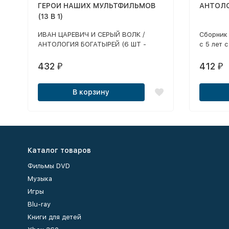
ГЕРОИ НАШИХ МУЛЬТФИЛЬМОВ
АНТОЛОГ
(13 В 1)
ИВАН ЦАРЕВИЧ И СЕРЫЙ ВОЛК /
Сборник
АНТОЛОГИЯ БОГАТЫРЕЙ (6 ШТ -
с 5 лет 
ШАМАХАНСКАЯ ЦАРИЦА, АЛЕША
персонаж
ПОПОВИЧ, ДОБРЫНЯ НИКИТИЧ И
перенос
432
412
₽
₽
Т.Д.) / НУ ПОГОДИ: 1, 3, 5 /
мультипл
ЧЕБУРАШКА: УШАСТЫЕ ИСТОРИИ /
ждут по
В корзину
ТРОЕ ИЗ ПРОСТОКВАШИНО: НОВЫЙ
Игра учи
ГОД / ПОПУГАЙ КЕША: ТАИТИ
и ответс
логичес
внимате
Каталог товаров
Фильмы DVD
Музыка
Игры
Blu-ray
Книги для детей