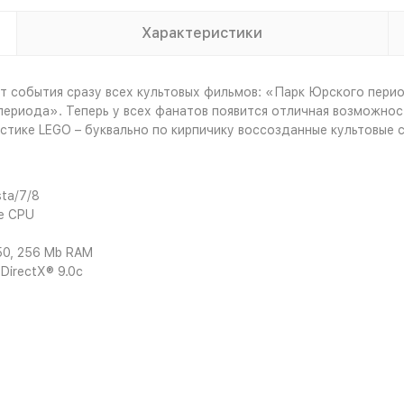
Характеристики
т события сразу всех культовых фильмов: «Парк Юрского пери
ериода». Теперь у всех фанатов появится отличная возможност
стике LEGO – буквально по кирпичику воссозданные культовые 
ta/7/8
re CPU
50, 256 Mb RAM
DirectX® 9.0с