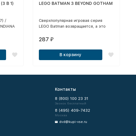
3 В 1)
LEGO BATMAN 3 BEYOND GOTHAM
) /
Сверхпопулярная игровая серия
INDIANA
LEGO Batman возвращается, а это
значит, вас ждет новое удивительное
приключение!
287
₽
В корзину
Контакты
8 (800) 100 23 31
Звонок бесплатный
8 (495) 409-7432
Москва
dvd@kupi-vse.ru