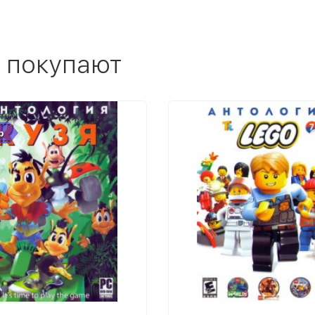
 покупают
р