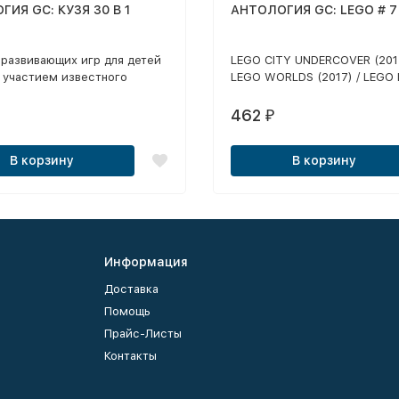
ИЯ GC: КУЗЯ 30 В 1
АНТОЛОГИЯ GC: LEGO # 7 (
 развивающих игр для детей
LEGO CITY UNDERCOVER (2017
с участием известного
LEGO WORLDS (2017) / LEGO 
а - Кузи. В игре ребенок
JONES 2
ится в сказочный
462
₽
икационный мир, где его
любившиеся персонажи.
В корзину
В корзину
т детей терпению, доброте
твенности, развивает
кое мышление ребенка и
льность.
Информация
Доставка
Помощь
Прайс-Листы
Контакты