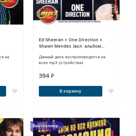
Ed Sheeran + One Direction +
Shawn Mendes (вкл. альбом
"Shawn Mendes" + New)
ся на
Данный диск воспроизводится на
всех mp3 устройствах
394
₽
В корзину
Бестселлер