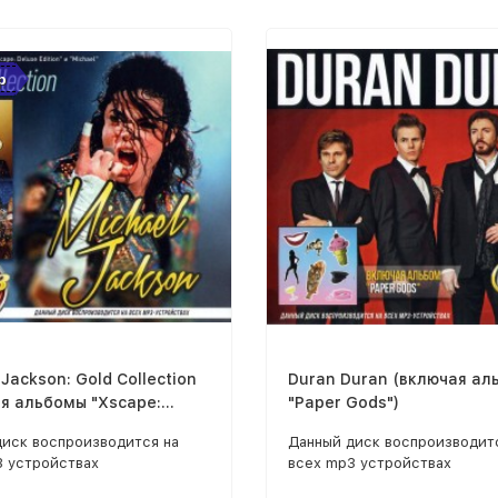
р
 Jackson: Gold Collection
Duran Duran (включая ал
я альбомы "Xscape:
"Paper Gods")
dition" и "Michael")
диск воспроизводится на
Данный диск воспроизводит
3 устройствах
всех mp3 устройствах