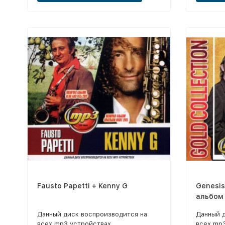
Fausto Papetti + Kenny G
Genesis
альбом 
Данный диск воспроизводится на
Данный 
всех mp3 устройствах
всех mp