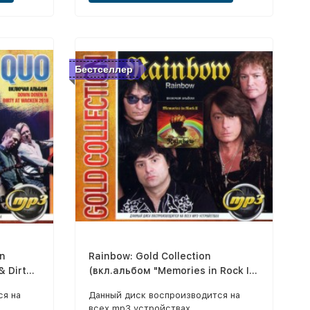
Бестселлер
on
Rainbow: Gold Collection
 Dirty
(вкл.альбом "Memories in Rock II"
2018)
ся на
Данный диск воспроизводится на
всех mp3 устройствах