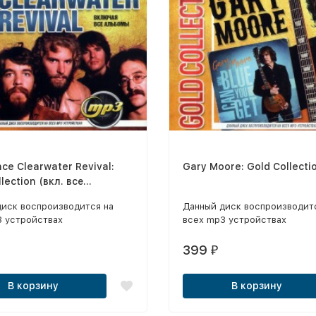
ce Clearwater Revival:
Gary Moore: Gold Collecti
lection (вкл. все
ы)
диск воспроизводится на
Данный диск воспроизводит
3 устройствах
всех mp3 устройствах
399
₽
В корзину
В корзину