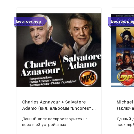
Бестселлер
Бестселле
Charles Aznavour + Salvatore
Michael
Adamo (вкл. альбомы "Encores" и
(включа
"L'Amour n'a jamais tort")
Deluxe E
Данный диск воспроизводится на
Данный 
всех mp3 устройствах
всех mp