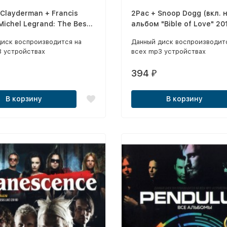
 Clayderman + Francis
2Pac + Snoop Dogg (вкл. 
Michel Legrand: The Best
альбом "Bible of Love" 20
альбом "2Pac - Pac's Life"
диск воспроизводится на
Данный диск воспроизводит
3 устройствах
всех mp3 устройствах
394
₽
В корзину
В корзину