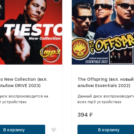
to New Collection (вкл.
The Offspring (вкл. новый
льбом DRIVE 2023)
альбом Essentials 2022)
диск воспроизводится на
Данный диск воспроизводит
3 устройствах
всех mp3 устройствах
394
₽
В корзину
В корзину