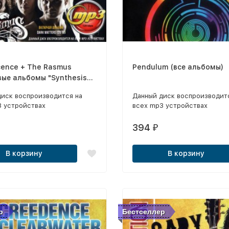
ence + The Rasmus
Pendulum (все альбомы)
вые альбомы "Synthesis
"Dark Matters" 2018)
диск воспроизводится на
Данный диск воспроизводит
3 устройствах
всех mp3 устройствах
394
₽
В корзину
В корзину
р
Бестселлер