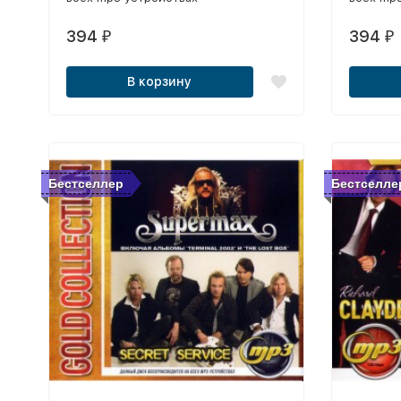
394
394
₽
₽
В корзину
Бестселлер
Бестселле