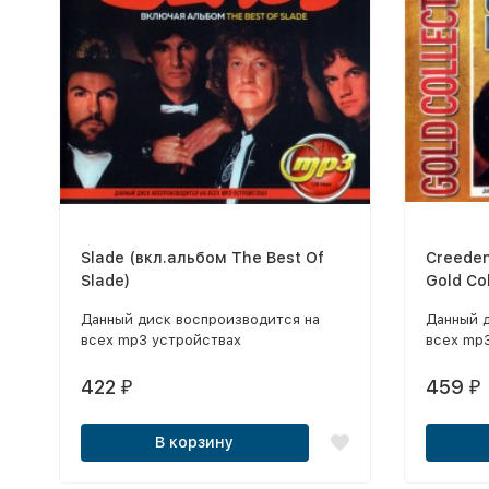
Slade (вкл.альбом The Best Of
Creeden
Slade)
Gold Col
альбом
Данный диск воспроизводится на
Данный 
всех mp3 устройствах
всех mp
422
459
₽
₽
В корзину