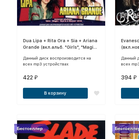
Dua Lipa + Rita Ora + Sia + Ariana
Evanesc
Grande (вкл.альб. "Girls", "Magic",
(вкл.но
"God Is A Woman")
Live" и 
Данный диск воспроизводится на
Данный 
всех mp3 устройствах
всех mp
422
394
₽
₽
В корзину
Бестселлер
Бестселле