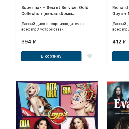
Supermax + Secret Service: Gold
Richard
Collection (вкл.альбомы
Goya + 
"Terminal 2002" и "The Lost Box")
Hits
Данный диск воспроизводится на
Данный 
всех mp3 устройствах
всех mp
394
412
₽
₽
В корзину