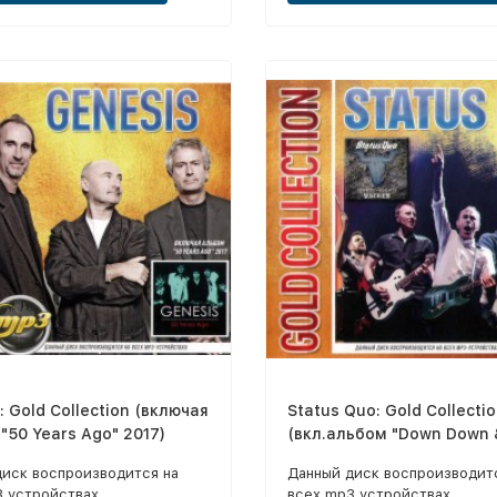
: Gold Collection (включая
Status Quo: Gold Collecti
"50 Years Ago" 2017)
(вкл.альбом "Down Down &
At Wacken" 2018)
диск воспроизводится на
Данный диск воспроизводит
3 устройствах
всех mp3 устройствах