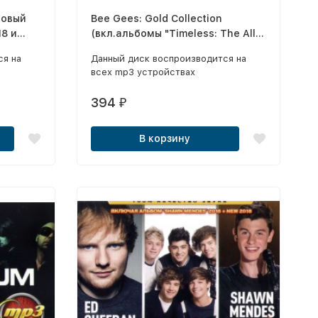
новый
Bee Gees: Gold Collection
18 и
(вкл.альбомы "Timeless: The All-
)
Time Greatest Hits" и "In The
ся на
Данный диск воспроизводится на
Now")
всех mp3 устройствах
394
₽
В корзину