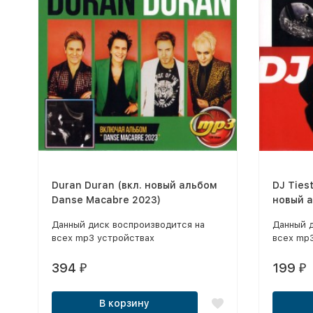
Duran Duran (вкл. новый альбом
DJ Ties
Danse Macabre 2023)
новый а
Данный диск воспроизводится на
Данный 
всех mp3 устройствах
всех mp
394
199
₽
₽
В корзину