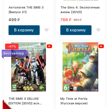
Антология THE SIMS 3
The Sims 4: Экологичная
[Выпуск 01]
жизнь [3DVD]
499
766
861
₽
₽
₽
В корзину
В корзину
-47%
Бестселлер
THE SIMS 4 DELUXE
My Time at Portia
EDITION [3DVD] все
(Русская версия)
патчи, аддоны и