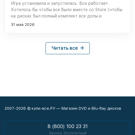
Игра установила и запустилась. Все работает.
Хотелось бы чтобы все было вместе со Store (чтобы
на дисках был полный комплект все допы и
содержимое Store), если в продаже вдруг появится
31 мая 2026
такой товар я его куплю.
Читать все
2007-2026 © купи-все.РУ — Магазин DVD и Blu-Ray дисков
8 (800) 100 23 31
Звонок бесплатный