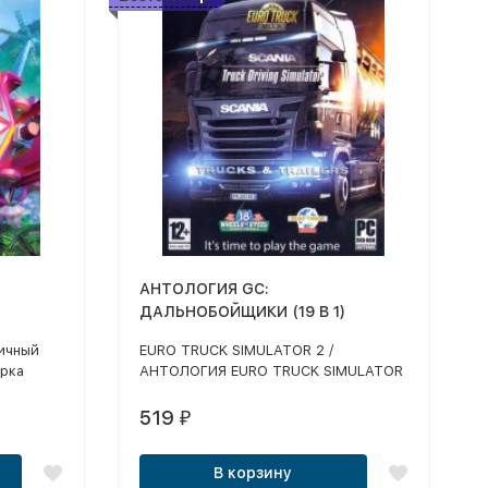
АНТОЛОГИЯ GC:
ДАЛЬНОБОЙЩИКИ (19 В 1)
тичный
EURO TRUCK SIMULATOR 2 /
арка
АНТОЛОГИЯ EURO TRUCK SIMULATOR
ет почти
(3 ШТ) / SCANIA TRUCK DRIVING
перед
SIMULATOR (2012) / TRUCKS &
519
₽
итель –
TRAILERS (2012) / АНТОЛОГИЯ
своими
ДАЛЬНОБОЙЩИКИ (5 ШТ) /
В корзину
 задача
АНТОЛОГИЯ 18 СТАЛЬНЫХ КОЛЕС (8