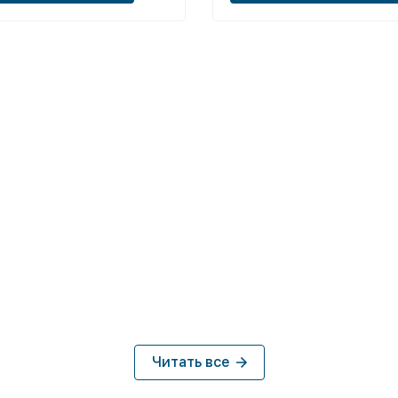
- создать такой парк, от ко
люди будут просто без ума.
Читать все