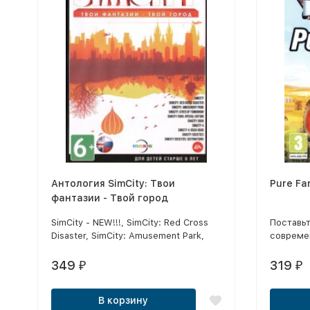
Антология SimCity: Твои
Pure Fa
фантазии - Твой город
SimCity - NEW!!!, SimCity: Red Cross
Поставь
Disaster, SimCity: Amusement Park,
совреме
SimCity: Cities Of Tomorrow , SimCity
машины 
2000: Special Edition, SimCity 3000,
Путешест
349
319
₽
₽
SimCity 4, SimCity 4: Rush Hour,
Америке
SimCity Societies, SimCity Societies:
растени
В корзину
Destinations
регионов