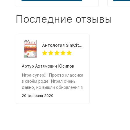
оливки.
Последние отзывы
Антология SimCity: Твои фантазии - Твой город
Артур Ахтямович Юсипов
Игра супер!!! Просто классика
в своём роде! Играл очень
давно, но вышли обновления я
даже сначала не понял, но
20 февраля 2020
потом разобрался и целый
день играю в неё! Спасибо
большое магазину все игры
которые заказал работают на
5+. Всё пришло очень быстро,