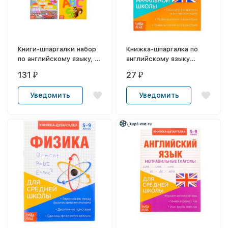
Книги-шпаргалки набор
Книжка-шпаргалка по
по английскому языку, 8
английскому языку
стр.
«Буквы и звуки», 8 стр.,
131
27
₽
₽
1-4 класс
Уведомить
Уведомить