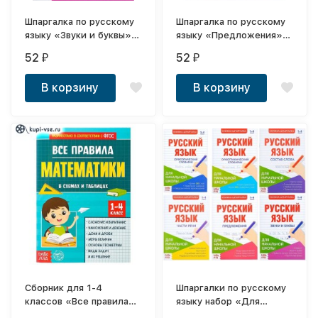
Шпаргалка по русскому
Шпаргалка по русскому
языку «Звуки и буквы»,
языку «Предложения»,
8 стр., 1-4 класс
8 стр., 1-4 класс
52
52
₽
₽
В корзину
В корзину
Сборник для 1-4
Шпаргалки по русскому
классов «Все правила
языку набор «Для
математики», 44 стр.
начальной школы», 6 шт.