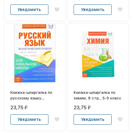
Уведомить
Уведомить
Книжка-шпаргалка по
Книжка-шпаргалка по
русскому языку
химии, 8 стр., 5-9 класс
«Фонетический
23,75
23,75
₽
₽
разбор», 8 стр., 1-4
класс
Уведомить
Уведомить