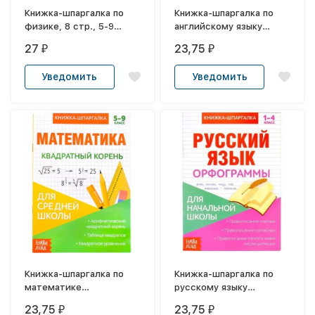
Книжка-шпаргалка по
Книжка-шпаргалка по
физике, 8 стр., 5-9
английскому языку
класс
«Неправильные
27
23,75
₽
₽
глаголы», 8 стр., 5-9
класс
Уведомить
Уведомить
Книжка-шпаргалка по
Книжка-шпаргалка по
математике
русскому языку
«Квадратный корень», 8
«Орфограммы», 8 стр.,
23,75
23,75
₽
₽
стр., 5-9 класс
1-4 класс