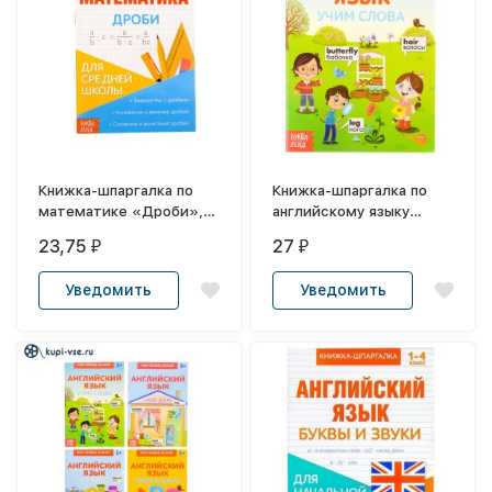
Книжка-шпаргалка по
Книжка-шпаргалка по
математике «Дроби», 8
английскому языку
стр., 5-9 класс
«Учим слова», 8 стр.
23,75
27
₽
₽
Уведомить
Уведомить