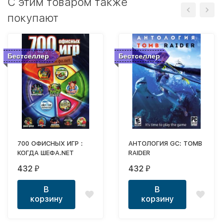
C этим товаром также
покупают
Бестселлер
Бестселлер
700 ОФИСНЫХ ИГР :
АНТОЛОГИЯ GC: TOMB
КОГДА ШЕФА.NET
RAIDER
432
432
₽
₽
В
В
корзину
корзину