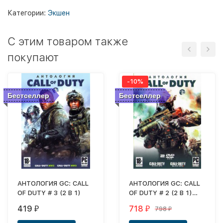
Категории:
Экшен
C этим товаром также
покупают
-10%
Бестселлер
Бестселлер
АНТОЛОГИЯ GC: CALL
АНТОЛОГИЯ GC: CALL
OF DUTY # 3 (2 В 1)
OF DUTY # 2 (2 В 1)
[2DVD] (НА ДВУХ
419
718
798
₽
₽
₽
НОСИТЕЛЯХ)