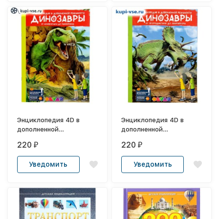
Энциклопедия 4D в
Энциклопедия 4D в
дополненной
дополненной
реальности
реальности
220
220
₽
₽
«Динозавры: от
«Динозавры: от
компсогната до
птеродактиля до
Уведомить
Уведомить
рамфоринха»
овираптора»