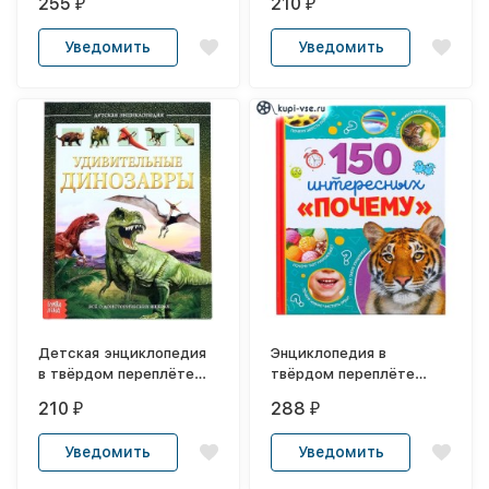
255
210
₽
₽
Уведомить
Уведомить
Детская энциклопедия
Энциклопедия в
в твёрдом переплёте
твёрдом переплёте
«Удивительные
«150 интересных
210
288
₽
₽
динозавры»
«почему», 64 стр.
Уведомить
Уведомить