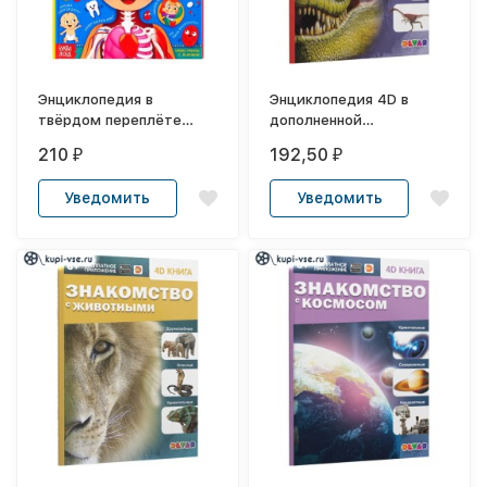
Энциклопедия в
Энциклопедия 4D в
твёрдом переплёте
дополненной
«Тело человека», 48
реальности
210
192,50
₽
₽
стр.
«Знакомство с
динозаврами»
Уведомить
Уведомить