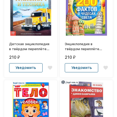
Детская энциклопедия
Энциклопедия в
в твёрдом переплёте
твёрдом переплёте
«Транспорт и техника»
«200 фактов о чудесах
210
210
₽
₽
света», 48 стр.
Уведомить
Уведомить