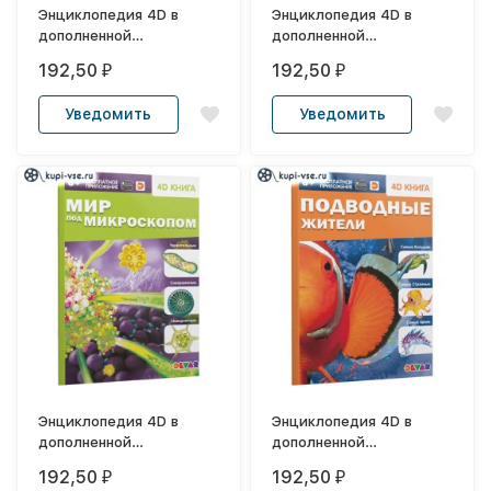
Энциклопедия 4D в
Энциклопедия 4D в
дополненной
дополненной
реальности
реальности
192,50
192,50
₽
₽
«Знакомство с
«Знакомство с
животными»
космосом»
Уведомить
Уведомить
Энциклопедия 4D в
Энциклопедия 4D в
дополненной
дополненной
реальности «Мир под
реальности «Подводные
192,50
192,50
₽
₽
микроскопом»
жители»