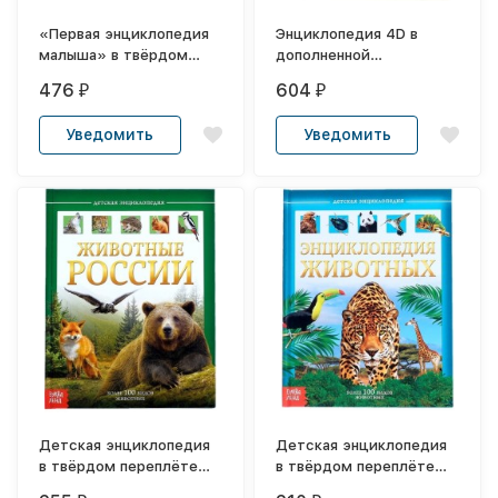
«Первая энциклопедия
Энциклопедия 4D в
малыша» в твёрдом
дополненной
переплёте, 128 стр.
реальности
476
604
₽
₽
«Динозавры»
Уведомить
Уведомить
Детская энциклопедия
Детская энциклопедия
в твёрдом переплёте
в твёрдом переплёте
«Животные России»
«Животные»