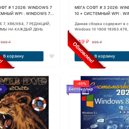
ФТ # 1 2026: WINDOWS 7
МЕГА СОФТ # 3 2026: WI
ЕМНЫЙ WPI : WINDOWS 7,
10 + СИСТЕМНЫЙ WPI : W
4, 7 РЕДАКЦИЙ,
10, X86/X64, 6 РЕДАКЦИЙ,
 7, X86/X64, 7 РЕДАКЦИЙ,
Данная сборка содержит в 
ММЫ НА КАЖДЫЙ ДЕНЬ
ПРОГРАММЫ НА КАЖДЫЙ
ММЫ НА КАЖДЫЙ ДЕНЬ
Windows 10 1909 18363.476,
Я MS OFFICE 2016)
включающий в себя 8 русски
английских редакций х86/х6
549
₽
999
999
н!
Обновлен!
₽
₽
основанный на оригинальных
образах, с интегрированным
В корзину
В корзину
обновлениями по 2020 год
-45%
р
Бестселлер