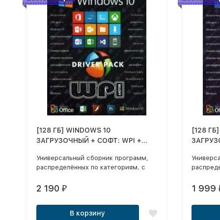
[128 ГБ] WINDOWS 10
[128 ГБ
ЗАГРУЗОЧНЫЙ + СОФТ: WPI +
ЗАГРУЗ
DRIVER PACK - DVD BOX + флешка
DRIVER 
Универсальный сборник программ,
Универс
128 ГБ
128 ГБ
распределённых по категориям. с
распреде
автоматической установкой в
автомат
операционные системы Windows.
операци
2 190
1 999
₽
В корзину