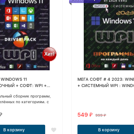
Хит!
] WINDOWS 11
МЕГА СОФТ # 4 2023: WIN
ОЧНЫЙ + СОФТ: WPI +
+ СИСТЕМНЫЙ WPI : WIND
PACK - DVD BOX + флешка
X64, 2 РЕДАКЦИИ, ПРОГ
альный сборник программ,
НА КАЖДЫЙ ДЕНЬ
лённых по категориям. с
ической установкой в
онные системы Windows.
549
₽
₽
999
₽
В корзину
В корзину