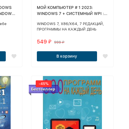
NDOWS
МОЙ КОМПЬЮТЕР # 1 2023:
INDOWS
WINDOWS 7 + СИСТЕМНЫЙ WPI :
WINDOWS 7, X86/X64, 7
себе
WINDOWS 7, X86/X64, 7 РЕДАКЦИЙ,
 ДЕНЬ
РЕДАКЦИЙ, ПРОГРАММЫ НА
ПРОГРАММЫ НА КАЖДЫЙ ДЕНЬ
КАЖДЫЙ ДЕНЬ
х и 8
(ВКЛЮЧАЯ MS OFFICE 2016)
4,
549
₽
999
₽
и
В корзину
-45%
Бестселлер