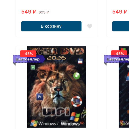
549
549
₽
₽
999
₽
В корзину
-45%
-45%
Бестселлер
Бестселле