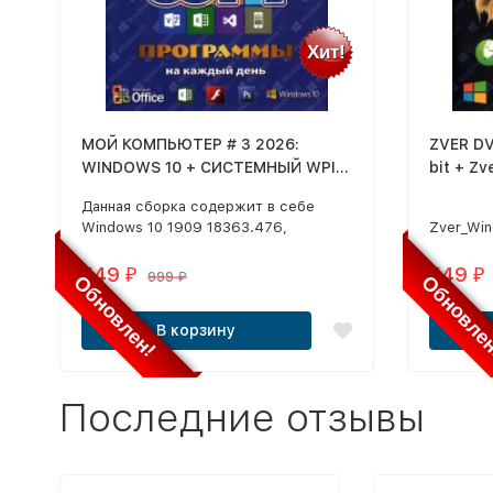
Хит!
МОЙ КОМПЬЮТЕР # 3 2026:
ZVER DV
WINDOWS 10 + СИСТЕМНЫЙ WPI :
bit + ZverWP
WINDOWS 10, X86/X64, 6
НА КАЖ
Данная сборка содержит в себе
РЕДАКЦИЙ, ПРОГРАММЫ НА
Windows 10 1909 18363.476,
Zver_Win
КАЖДЫЙ ДЕНЬ
включающий в себя 8 русских и 8
на базе 
английских редакций х86/х64,
MSDN
549
549
₽
₽
999
Обновлен!
Обновле
₽
основанный на оригинальных
образах, с интегрированными
В корзину
обновлениями по 2020 год​
Последние отзывы