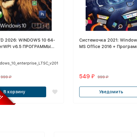
D 2026: WINDOWS 10 64-
Системочка 2021: Windows
I v6.5 ПРОГРАММЫ
MS Office 2016 + Програ
ДЫЙ ДЕНЬ
dows_10_enterprise_LTSC_v2019.9_x64,
оригинального дистрибутива
549
₽
999
999
н!
₽
₽
В корзину
Уведомить