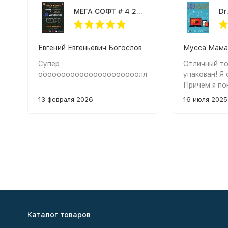
МЕГА СОФТ # 4 2023: WINDOWS 11 + СИСТЕМНЫЙ WPI : WINDOWS 11-X64, 2 РЕДАКЦИИ, ПРОГРАММЫ НА КАЖДЫЙ ДЕНЬ
Евгений Евгеньевич Богослов
Мусса Мама
Супер
Отличный то
о́ооооооооооооооооооооолллоооооооооооооооооот
упакован! Я 
Причем я по
уже много ле
13 февраля 2026
16 июля 2025
Спасибо.
Каталог товаров