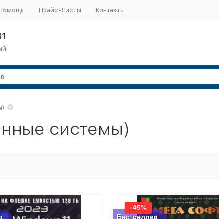
Помощь
Прайс-Листы
Контакты
31
ый
ы)
нные системы)
-45%
р
Бестселлер