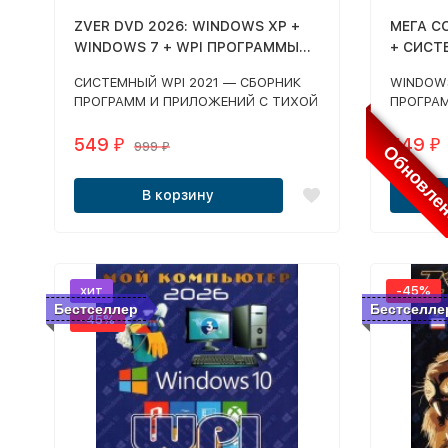
ZVER DVD 2026: WINDOWS XP +
МЕГА СО
WINDOWS 7 + WPI ПРОГРАММЫ
+ СИСТ
НА КАЖДЫЙ ДЕНЬ DVD10
X86/X6
СИСТЕМНЫЙ WPI 2021 — СБОРНИК
WINDOWS
ПРОГРА
ПРОГРАММ И ПРИЛОЖЕНИЙ С ТИХОЙ
ПРОГРА
УСТАНОВКОЙ
(ВКЛЮЧА
549
549
₽
₽
999
Обновле
₽
В корзину
хит
-45%
Бестселлер
Бестселле
-45%