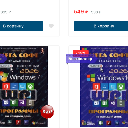
549
₽
999
999
₽
₽
В корзину
В корзину
-45%
р
Бестселлер
Хит!