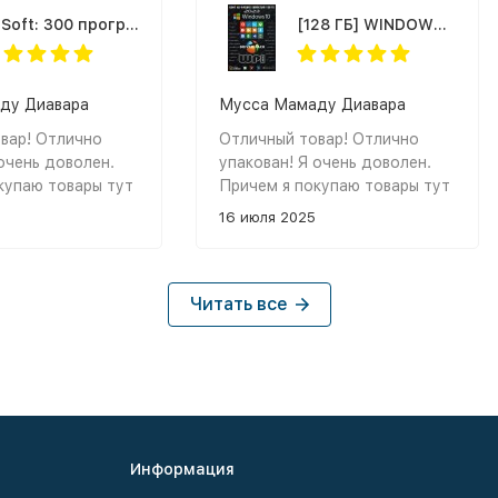
Dr.Soft: 300 программ на каждый день
[128 ГБ] WINDOWS 10 ЗАГРУЗОЧНЫЙ + СОФТ: WPI + DRIVER PACK - DVD BOX + флешка 128 ГБ
ду Диавара
Мусса Мамаду Диавара
вар! Отлично
Отличный товар! Отлично
тттттттттттттттттттттттттттттттттттттттллллллллллллллл
очень доволен.
упакован! Я очень доволен.
купаю товары тут
Причем я покупаю товары тут
т и все удачно.
уже много лет и все удачно.
16 июля 2025
Спасибо.
Читать все
Информация