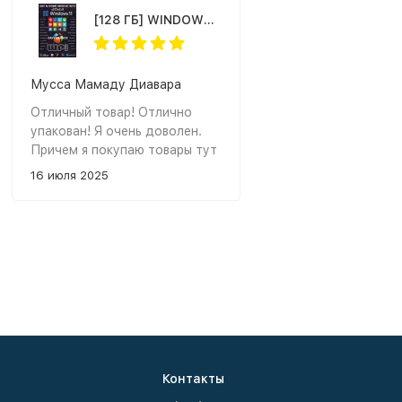
[128 ГБ] WINDOWS 11 ЗАГРУЗОЧНЫЙ + СОФТ: WPI + DRIVER PACK - DVD BOX + флешка 128 ГБ
Мусса Мамаду Диавара
Отличный товар! Отлично
ллддллллллллллллллллллллллллиииииииииииитттиииииииииии
упакован! Я очень доволен.
Причем я покупаю товары тут
уже много лет и все удачно.
16 июля 2025
Спасибо.
Контакты