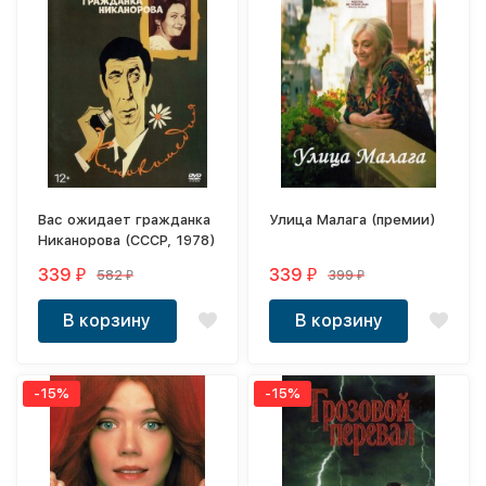
Вас ожидает гражданка
Улица Малага (премии)
Никанорова (СССР, 1978)
339
339
582
399
₽
₽
₽
₽
В корзину
В корзину
-15%
-15%