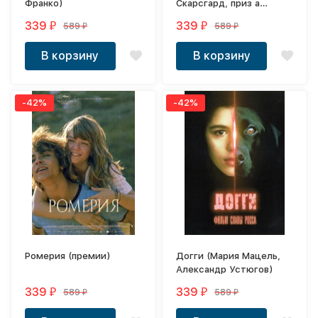
Франко)
Скарсгард, приз а
Каннах)
339
339
589
589
₽
₽
₽
₽
В корзину
В корзину
-42%
-42%
Ромерия (премии)
Догги (Мария Мацель,
Александр Устюгов)
339
339
589
589
₽
₽
₽
₽