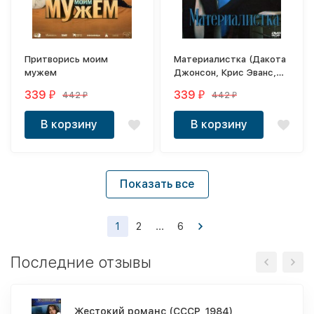
Притворись моим
Материалистка (Дакота
мужем
Джонсон, Крис Эванс,
Педро Паскаль)
339
339
442
442
₽
₽
₽
₽
В корзину
В корзину
Показать все
1
2
...
6
Последние отзывы
Жестокий романс (СССР, 1984)