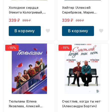
Холодное сердце
Хейтер (Алексей
(Никита Кологривый,
Серебряков, Мария
реж Владимир Котт)
Аронова, Павел
339
339
399
399
₽
₽
₽
₽
Деревянко)
В корзину
В корзину
-15%
-15%
Тюльпаны (Елена
Счастлив, когда ты нет
Яковлева, Алексей
(Александра Бортич)
Серебряков)