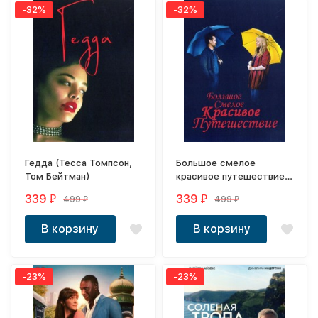
-32%
-32%
Гедда (Тесса Томпсон,
Большое смелое
Том Бейтман)
красивое путешествие
(Колин Фаррелл, Марго
339
339
499
499
₽
₽
₽
₽
Робби)
В корзину
В корзину
-23%
-23%