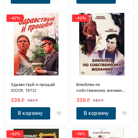
-42%
-42%
Здравствуй и прощай
Влюблен по
(СССР, 1972)
собственному желанию
(СССР, 1982)
339
339
582
582
₽
₽
₽
₽
В корзину
В корзину
-42%
-15%