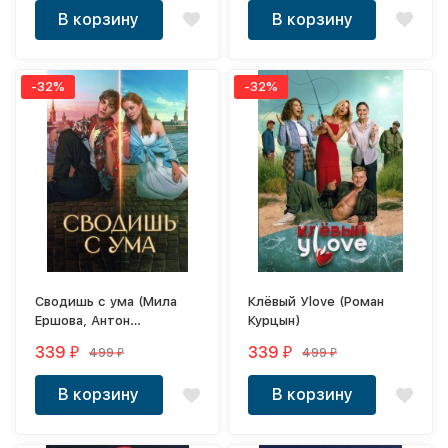
В корзину
В корзину
-32%
-32%
Сводишь с ума (Мила
Клёвый Уlove (Роман
Ершова, Антон
Курцын)
Васильев)
339
339
499
499
₽
₽
₽
₽
В корзину
В корзину