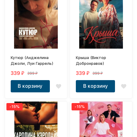
Кутюр (Анджелина
Крыша (Виктор
Джоли, Луи Гаррель)
Добронравов)
339
339
399
399
₽
₽
₽
₽
В корзину
В корзину
-15%
-15%