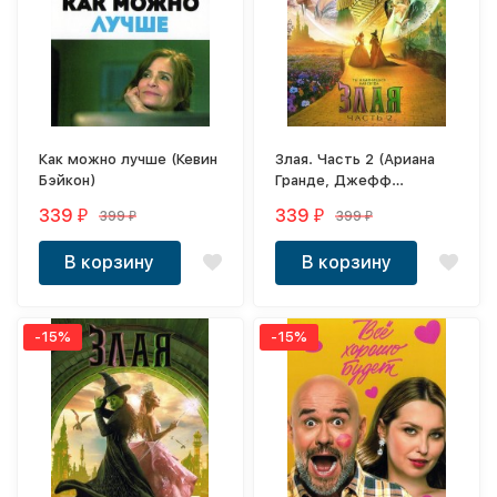
Как можно лучше (Кевин
Злая. Часть 2 (Ариана
Бэйкон)
Гранде, Джефф
Голдблюм, Мишель Йео)
339
339
399
399
₽
₽
₽
₽
В корзину
В корзину
-15%
-15%