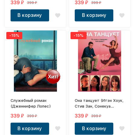
339
339
399
399
₽
₽
₽
₽
В корзину
В корзину
-15%
-15%
Хит!
Служебный роман
Она танцует (Итэн Хоук,
(Дженнифер Лопес)
Стив Зан, Сонекуа
Мартин-Грин)
339
339
399
399
₽
₽
₽
₽
В корзину
В корзину