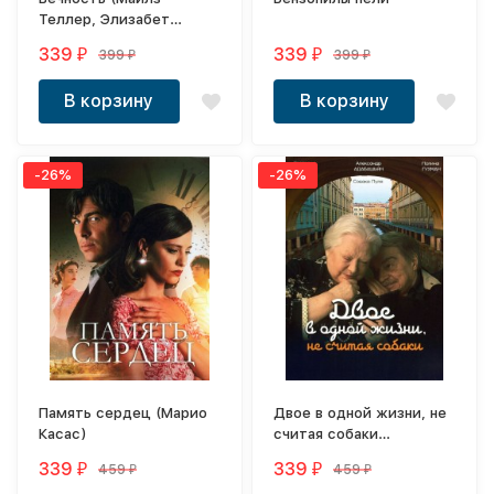
Теллер, Элизабет
Олсен, Каллум Тёрнер)
339
339
399
399
₽
₽
₽
₽
В корзину
В корзину
-26%
-26%
Память сердец (Марио
Двое в одной жизни, не
Касас)
считая собаки
(Светлана Крючкова,
339
339
459
459
₽
₽
₽
₽
Александр Адабашьян)