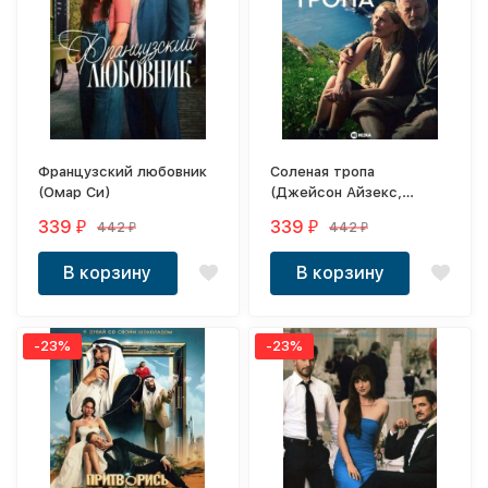
Французский любовник
Соленая тропа
(Омар Си)
(Джейсон Айзекс,
Джиллиан Андерсон)
339
339
442
442
₽
₽
₽
₽
В корзину
В корзину
-23%
-23%