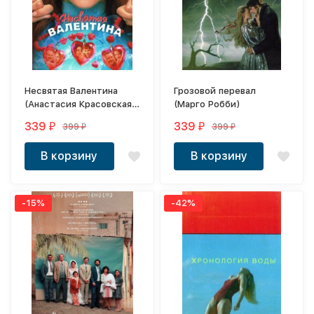
Несвятая Валентина
Грозовой перевал
(Анастасия Красовская,
(Марго Робби)
Глеб Калюжный)
339
339
399
399
₽
₽
₽
₽
В корзину
В корзину
-15%
-42%