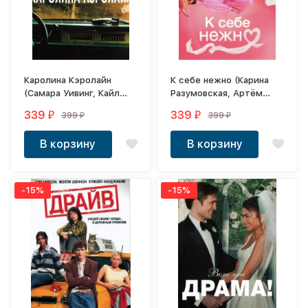
Каролина Кэролайн
К себе нежно (Карина
(Самара Уивинг, Кайл
Разумовская, Артём
Галлнер)
Ткаченко)
339
339
399
399
₽
₽
₽
₽
В корзину
В корзину
-15%
-15%