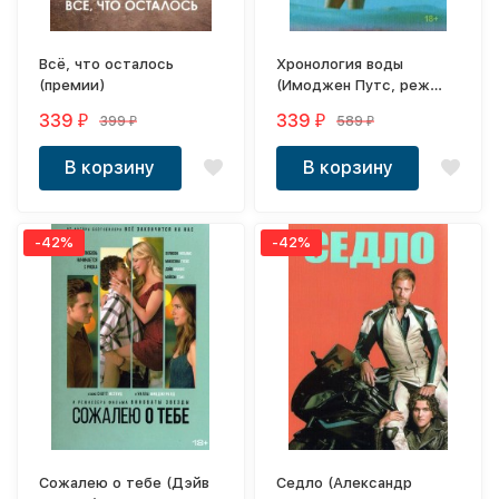
Всё, что осталось
Хронология воды
(премии)
(Имоджен Путс, реж
Кристен Стюарт,
339
339
399
589
₽
₽
₽
₽
премии)
В корзину
В корзину
-42%
-42%
Сожалею о тебе (Дэйв
Седло (Александр