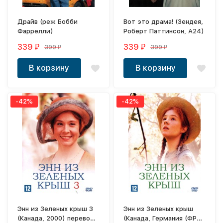
Драйв (реж Бобби
Вот это драма! (Зендея,
Фаррелли)
Роберт Паттинсон, А24)
339
339
399
399
₽
₽
₽
₽
В корзину
В корзину
-42%
-42%
Энн из Зеленых крыш 3
Энн из Зеленых крыш
(Канада, 2000) перевод
(Канада, Германия (ФРГ),