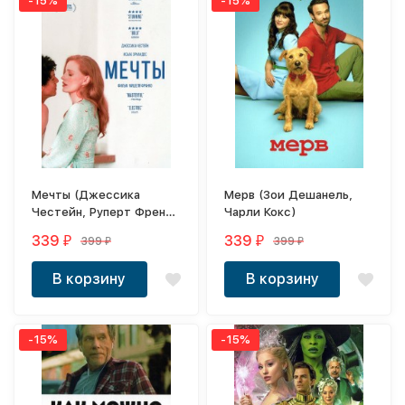
-15%
-15%
Мечты (Джессика
Мерв (Зои Дешанель,
Честейн, Руперт Френд,
Чарли Кокс)
премии)
339
339
399
399
₽
₽
₽
₽
В корзину
В корзину
-15%
-15%