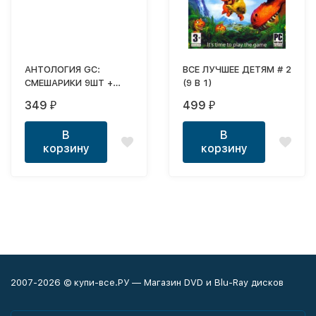
АНТОЛОГИЯ GC:
ВСЕ ЛУЧШЕЕ ДЕТЯМ # 2
СМЕШАРИКИ 9ШТ +
(9 В 1)
ЛУНТИК 5ШТ +
349
499
₽
₽
СУПЕРДЕТКИ 8ШТ (3
АНТОЛОГИИ В ОДНОМ)
В
В
(17 В 1)
корзину
корзину
2007-2026 © купи-все.РУ — Магазин DVD и Blu-Ray дисков