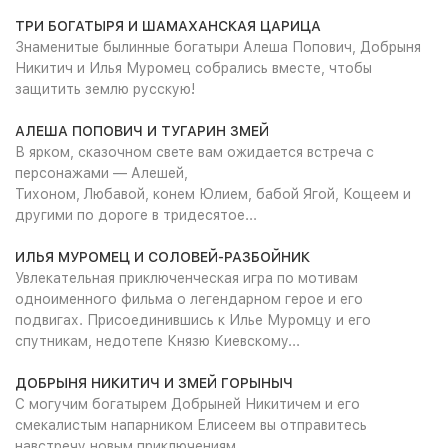
ТРИ БОГАТЫРЯ И ШАМАХАНСКАЯ ЦАРИЦА
Знаменитые былинные богатыри Алеша Попович, Добрыня
Никитич и Илья Муромец собрались вместе, чтобы
защитить землю русскую!
АЛЕША ПОПОВИЧ И ТУГАРИН ЗМЕЙ
В ярком, сказочном свете вам ожидается встреча с
персонажами — Алешей,
Тихоном, Любавой, конем Юлием, бабой Ягой, Кощеем и
другими по дороге в тридесятое...
ИЛЬЯ МУРОМЕЦ И СОЛОВЕЙ-РАЗБОЙНИК
Увлекательная приключенческая игра по мотивам
одноименного фильма о легендарном герое и его
подвигах. Присоединившись к Илье Муромцу и его
спутникам, недотепе Князю Киевскому...
ДОБРЫНЯ НИКИТИЧ И ЗМЕЙ ГОРЫНЫЧ
С могучим богатырем Добрыней Никитичем и его
смекалистым напарником Елисеем вы отправитесь
навстречу новым приключениям...