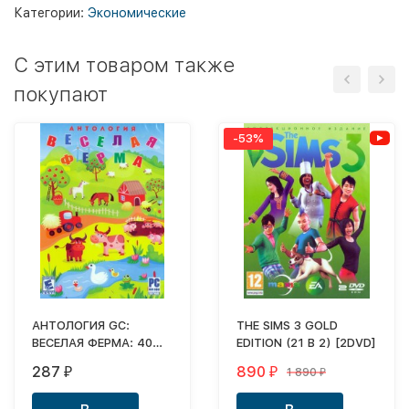
Категории:
Экономические
C этим товаром также
покупают
-53%
АНТОЛОГИЯ GC:
THE SIMS 3 GOLD
ВЕСЕЛАЯ ФЕРМА: 40
EDITION (21 В 2) [2DVD]
ИГР В ЛЮБИМОМ
287
890
1 890
₽
₽
₽
ЖАНРЕ, ВКЛЮЧАЯ
ПОСЛЕДНИЕ СЕЗОН