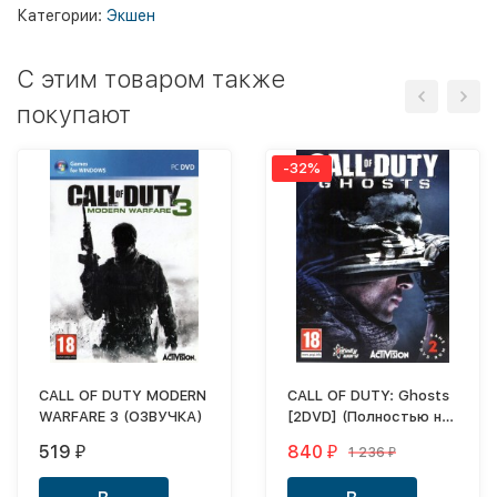
Категории:
Экшен
C этим товаром также
покупают
-32%
CALL OF DUTY MODERN
CALL OF DUTY: Ghosts
WARFARE 3 (ОЗВУЧКА)
[2DVD] (Полностью на
Русском, ОЗВУЧКА)
519
840
1 236
₽
₽
₽