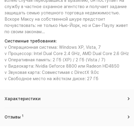
волею случая перебравшись в Бразилию, он поступает на
службу в частное охранное агентство и получает задание
защищать семью успешного торговца недвижимостью.
Вскоре Максу на собственной шкуре предстоит
почувствовать: не только Нью-Йорк, но и Сан-Паулу живет
по своим законам…
Системные требования:
v Операционная система: Windows XP, Vista, 7
v Процессор: Intel Dual Core 2.4 GHz, AMD Dual Core 2.6 GHz
v Оперативная память: 2 Гб (XP) / 2 Гб (Vista / 7)
v Видеокарта: Nvidia Geforce 8800 или Radeon HD4850
v Звуковая карта: Совместимая с DirectX 9.0c
v Свободное место на жёстком диске: 27 Гб
Характеристики
1
Отзывы