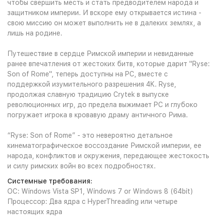
чтобы свершить месть и стать предводителем народа и
защитником империи. И вскоре ему открывается истина -
свою миссию он может выполнить не в далеких землях, а
лишь на родине.
Путешествие в сердце Римской империи и невиданные
ранее впечатления от жестоких битв, которые дарит "Ryse:
Son of Rome", теперь доступны на PC, вместе с
поддержкой изумительного разрешения 4K. Ryse,
продолжая славную традицию Crytek в выпуске
революционных игр, до предела выжимает PC и глубоко
погружает игрока в кровавую драму античного Рима.
“Ryse: Son of Rome” - это невероятно детальное
кинематографическое воссоздание Римской империи, ее
народа, конфликтов и окружения, передающее жестокость
и силу римских войн во всех подробностях.
Системные требования:
ОС: Windows Vista SP1, Windows 7 or Windows 8 (64bit)
Процессор: Два ядра с HyperThreading или четыре
настоящих ядра