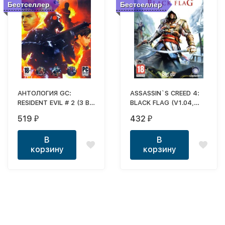
Бестселлер
Бестселлер
АНТОЛОГИЯ GC:
ASSASSIN`S CREED 4:
RESIDENT EVIL # 2 (3 В
BLACK FLAG (V1.04,
1)
ДОСТУПНЫ ВСЕ DLC,
519
432
₽
₽
ВКЛЮЧАЯ СЮЖЕТНЫЕ
"АВЕЛИНА" И "КРИК
В
В
СВОБОДЫ", ОЗВУЧКА)
корзину
корзину