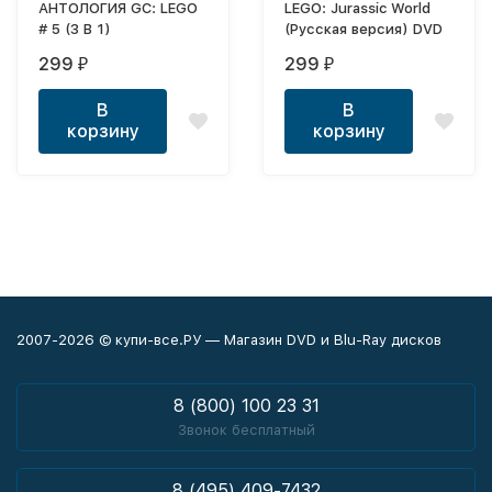
АНТОЛОГИЯ GC: LEGO
LEGO: Jurassic World
# 5 (3 В 1)
(Русская версия) DVD
299
299
₽
₽
В
В
корзину
корзину
2007-2026 © купи-все.РУ — Магазин DVD и Blu-Ray дисков
8 (800) 100 23 31
Звонок бесплатный
8 (495) 409-7432