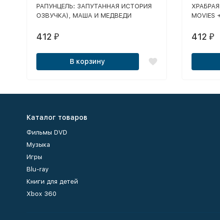
РАПУНЦЕЛЬ: ЗАПУТАННАЯ ИСТОРИЯ
ХРАБРАЯ
ОЗВУЧКА), МАША И МЕДВЕДИ
MOVIES 
(ОЗВУЧКА), WINX CLUB, WINX CLUB:
РЕДАКТО
СВИДАНИЕ СТЕЛЛЫ (ОЗВУЧКА),
ЧУДЕС, 
412
412
₽
₽
КНИГА МАСТЕРОВ (ОЗВУЧКА), BRATZ
WITCH Ч
SUPER BABYS, ВОЛШЕБНИК
ПРОЖДЕН
В корзину
ИЗУМРУДНОГО ГОРОДА (ОЗВУЧКА),
СВИДАНИ
ЛЕДНИКОВЫЙ ПЕРИОД 2,
ШКОЛА 
МАДАГАСКАР
Каталог товаров
Фильмы DVD
Музыка
Игры
Blu-ray
Книги для детей
Xbox 360