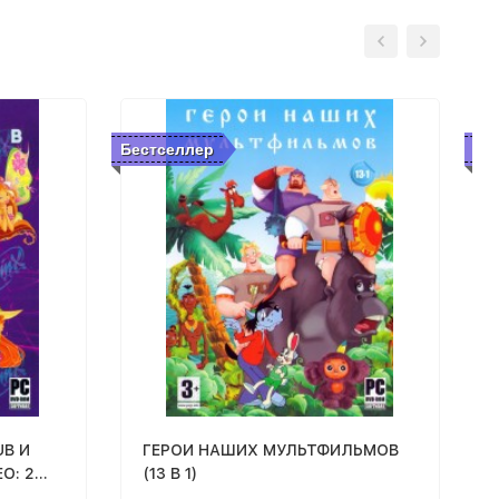
Бестселлер
Бе
ГЕРОИ НАШИХ МУЛЬТФИЛЬМОВ
O: 2
(13 В 1)
 (12 В