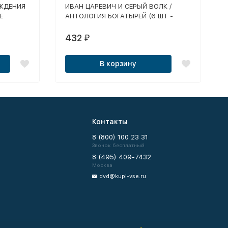
ОЖДЕНИЯ
ИВАН ЦАРЕВИЧ И СЕРЫЙ ВОЛК /
Е
АНТОЛОГИЯ БОГАТЫРЕЙ (6 ШТ -
КИ,
ШАМАХАНСКАЯ ЦАРИЦА, АЛЕША
ПОПОВИЧ, ДОБРЫНЯ НИКИТИЧ И
432
₽
ШЕБНЫЕ
Т.Д.) / НУ ПОГОДИ: 1, 3, 5 /
,
ЧЕБУРАШКА: УШАСТЫЕ ИСТОРИИ /
В корзину
КОЛУ,
ТРОЕ ИЗ ПРОСТОКВАШИНО: НОВЫЙ
ДУГА,
ГОД / ПОПУГАЙ КЕША: ТАИТИ
УПЕР
АЙНА
 (М/Ф
ЧЕНИЕ
Контакты
 (15
8 (800) 100 23 31
Звонок бесплатный
8 (495) 409-7432
Москва
dvd@kupi-vse.ru