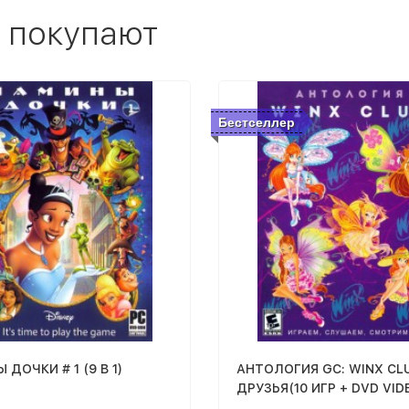
 покупают
Бестселлер
ДОЧКИ # 1 (9 В 1)
АНТОЛОГИЯ GC: WINX CLUB И
ДРУЗЬЯ(10 ИГР + DVD VIDE
МУЛЬТА + 15 МУЗ. КЛИПОВ)