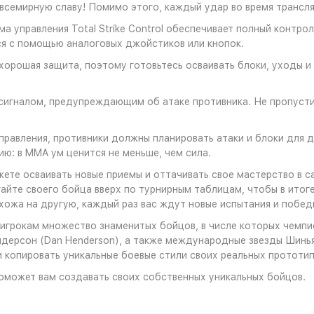
 всемирную славу! Помимо этого, каждый удар во время транс
а управления Total Strike Control обеспечивает полный контрол
я с помощью аналоговых джойстиков или кнопок.
хорошая защита, поэтому готовьтесь осваивать блоки, уходы 
сигналом, предупреждающим об атаке противника. Не пропустит
правления, противники должны планировать атаки и блоки для 
ию: в MMA ум ценится не меньше, чем сила.
ете осваивать новые приемы и оттачивать свое мастерство в с
те своего бойца вверх по турнирным таблицам, чтобы в итоге 
хожа на другую, каждый раз вас ждут новые испытания и побед
 игрокам множество знаменитых бойцов, в числе которых чемпи
дерсон (Dan Henderson), а также международные звезды Шинья А
и копировать уникальные боевые стили своих реальных прототип
оможет вам создавать своих собственных уникальных бойцов.