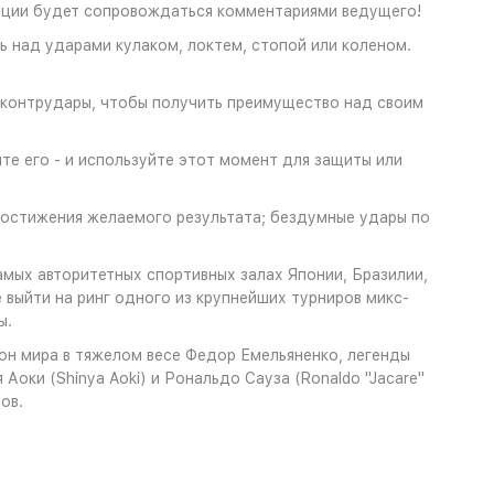
ляции будет сопровождаться комментариями ведущего!
ь над ударами кулаком, локтем, стопой или коленом.
и контрудары, чтобы получить преимущество над своим
е его - и используйте этот момент для защиты или
достижения желаемого результата; бездумные удары по
амых авторитетных спортивных залах Японии, Бразилии,
выйти на ринг одного из крупнейших турниров микс-
ы.
он мира в тяжелом весе Федор Емельяненко, легенды
оки (Shinya Aoki) и Рональдо Сауза (Ronaldo "Jacare"
ов.