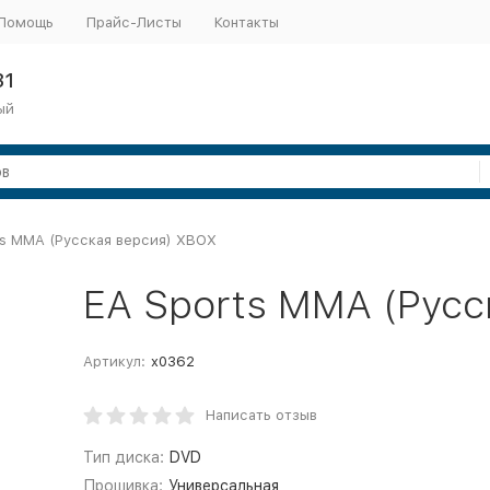
Помощь
Прайс-Листы
Контакты
31
ый
ts MMA (Русская версия) XBOX
EA Sports MMA (Русс
Артикул:
x0362
Написать отзыв
Тип диска:
DVD
Прошивка:
Универсальная