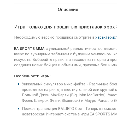
Описание
Игра только для прошитых приставок xbox 
Необходимую версию прошивки смотрите в
характерис
EA SPORTS MMA
с уникальной реалистичностью демонс
вверх по турнирным таблицам с будущим чемпионом, ко
искусств. Выбирайте правила и весовые категории и про
создания новых бойцов и обмен ими, призовые бои и мн
Особенности игры:
Уникальный симулятор микс-файта - Различные боев
проводятся на ринге, в шестиугольной или круглой
Большой Джон МакКарти (Big John McCarthy). Учас
Фрэнк Шамрок (Frank Shamrock) и Мауро Раналло (M
Прямая трансляция ВАШЕГО боя - Теперь вы сможете
новаторская Интернет-система игры EA SPORTS MMA