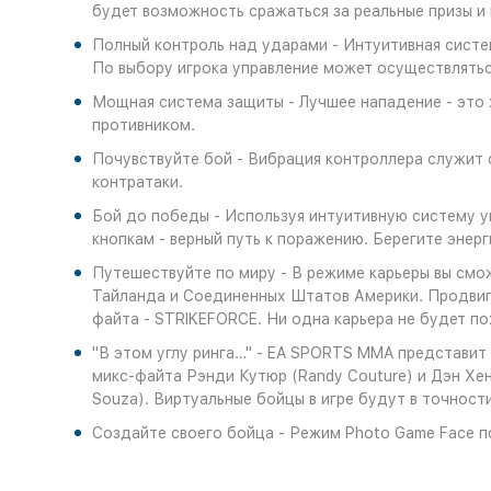
будет возможность сражаться за реальные призы и
Полный контроль над ударами - Интуитивная систем
По выбору игрока управление может осуществлятьс
Мощная система защиты - Лучшее нападение - это 
противником.
Почувствуйте бой - Вибрация контроллера служит 
контратаки.
Бой до победы - Используя интуитивную систему у
кнопкам - верный путь к поражению. Берегите энерг
Путешествуйте по миру - В режиме карьеры вы смож
Тайланда и Соединенных Штатов Америки. Продвигай
файта - STRIKEFORCE. Ни одна карьера не будет по
"В этом углу ринга…" - EA SPORTS MMA представит
микс-файта Рэнди Кутюр (Randy Couture) и Дэн Хен
Souza). Виртуальные бойцы в игре будут в точност
Создайте своего бойца - Режим Photo Game Face п