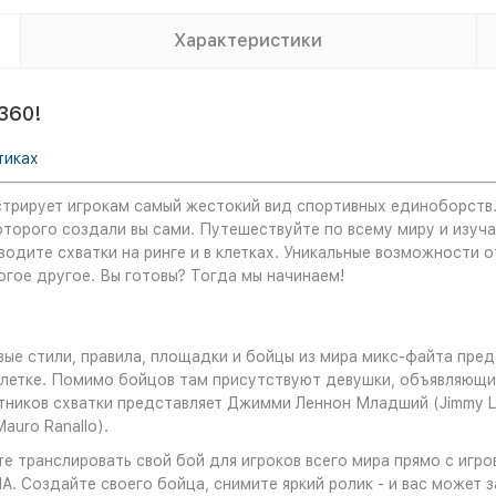
Характеристики
360!
тиках
трирует игрокам самый жестокий вид спортивных единоборств.
торого создали вы сами. Путешествуйте по всему миру и изуча
водите схватки на ринге и в клетках. Уникальные возможности о
огое другое. Вы готовы? Тогда мы начинаем!
ые стили, правила, площадки и бойцы из мира микс-файта пред
 клетке. Помимо бойцов там присутствуют девушки, объявляющи
тников схватки представляет Джимми Леннон Младший (Jimmy Le
auro Ranallo).
 транслировать свой бой для игроков всего мира прямо с игрово
. Создайте своего бойца, снимите яркий ролик - и вас может 