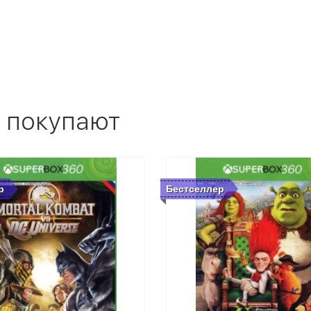
 покупают
р
Бестселлер