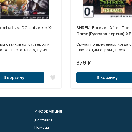
Kombat vs. DC Universe X-
SHREK: Forever After The
Game(Русская версия) X
ры сталкиваются, герои и
Скучая по временам, когда о
олжны встать на одну из
"настоящим огром", Шрэк
и сражаться до победного
опрометчиво заключает сдел
ьявольский план приведен в
хитрым красноречивым дел
379
₽
ие, и последствия его будут
Румпельштильтскином. К св
.
удивлению герой обнаружив
В корзину
В корзину
в другом мире, где на огров
объявлена охота, Тридевяты
королевством правит
Румпельштильтскин, а Шрэк
даже не знакомы друг с друг
Информация
Доставка
Помощь