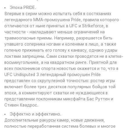
Эпоха PRIDE.
Впервые в серии можно испытать себя в состязаниях
легендарного MMA-промоушена Pride, правила которого
отличаются от ныне принятых в UFC и Strikeforce, в
частности - накладывают меньше ограничений на
травмоопасные приемы. Например, разрешается бить
упавшего соперника ногами и коленями в лицо, а также
голенью прижимать его голову к канвасу, однако удары
локтями запрещены. Сами схватки проводятся не в клетке-
восьмиугольнике, а на квадратном ринге. Приятной для
всех поклонников спорта новостью окажется и то, что в
UFC Undisputed 3 легендарный промоушен Pride
представлен со скрупулезной точностью: ростер игры
включает более трех десятков популярных бойцов той
эпохи, а комментируют схватки не нуждающиеся в
представлении поклонникам миксфайта Бас Руттен и
Стивен Квадрос.
Эффектно и эффективно.
Дополнительные ракурсы камер, новые движения,
полностью переработанная система болевых и многое