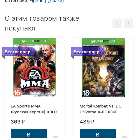
Категории:
Fighting (Драки)
C этим товаром также
покупают
Бестселлер
Бестселлер
EA Sports MMA
Mortal Kombat vs. DC
(Русская версия) XBOX
Universe X-BOX360
369
489
₽
₽
В
В