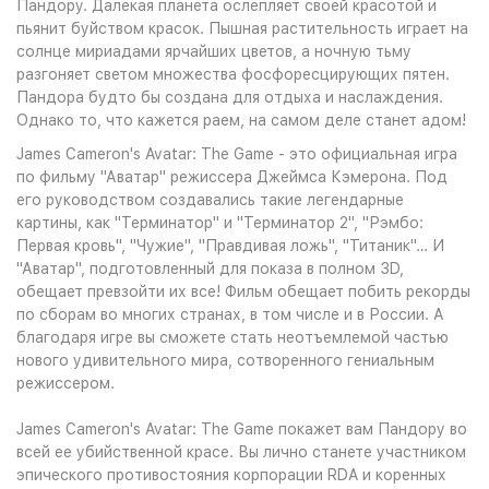
Пандору. Далекая планета ослепляет своей красотой и
пьянит буйством красок. Пышная растительность играет на
солнце мириадами ярчайших цветов, а ночную тьму
разгоняет светом множества фосфоресцирующих пятен.
Пандора будто бы создана для отдыха и наслаждения.
Однако то, что кажется раем, на самом деле станет адом!
James Cameron's Avatar: The Game - это официальная игра
по фильму "Аватар" режиссера Джеймса Кэмерона. Под
его руководством создавались такие легендарные
картины, как "Терминатор" и "Терминатор 2", "Рэмбо:
Первая кровь", "Чужие", "Правдивая ложь", "Титаник"… И
"Аватар", подготовленный для показа в полном 3D,
обещает превзойти их все! Фильм обещает побить рекорды
по сборам во многих странах, в том числе и в России. А
благодаря игре вы сможете стать неотъемлемой частью
нового удивительного мира, сотворенного гениальным
режиссером.
James Cameron's Avatar: The Game покажет вам Пандору во
всей ее убийственной красе. Вы лично станете участником
эпического противостояния корпорации RDA и коренных