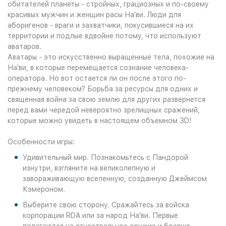
обитателей планеты - стройных, грациозных и по-своему
красивых мужчин и женщин расы На'ви. Люди для
аборигенов - враги и захватчики, покусившиеся на их
территории и подлые вдвойне потому, что используют
аватаров.
Аватары - это искусственно выращенные тела, похожие на
На'ви, в которые перемещается сознание человека-
оператора. Но вот остается ли он после этого по-
прежнему человеком? Борьба за ресурсы для одних и
священная война за свою землю для других развернется
перед вами чередой невероятно зрелищных сражений,
которые можно увидеть в настоящем объемном 3D!
Особенности игры:
Удивительный мир. Познакомьтесь с Пандорой
изнутри, взгляните на великолепную и
завораживающую вселенную, созданную Джеймсом
Кэмероном.
Выберите свою сторону. Сражайтесь за войска
корпорации RDA или за народ На'ви. Первые