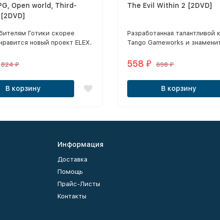
PG, Open world, Third-
The Evil Within 2 [2DVD]
 [2DVD]
бителям Готики скорее
Разработанная талантливой 
нравится новый проект ELEX.
Tango Gameworks и знамени
ство пользователей весьма
Синдзи Миками, игра The Evil
тзываются об этой игре, но
2 поднимет известную фран
558
₽
824
698
₽
₽
акого особенного в новинке?
новую высоту благодаря соч
ла хочется отметить
элементов триллера и хорро
В корзину
В корзину
тельно качественно
выживание.
танный игровой мир,
 стал абсолютно бесшовным.
Информация
Доставка
Помощь
Прайс-Листы
Контакты