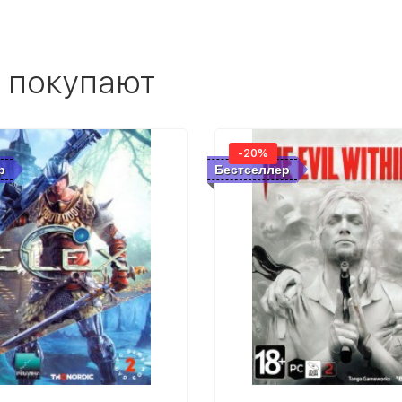
 покупают
-20%
р
Бестселлер