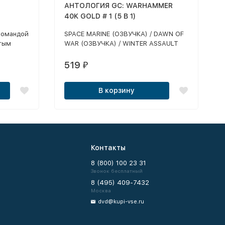
АНТОЛОГИЯ GC: WARHAMMER
40K GOLD # 1 (5 В 1)
командой
SPACE MARINE (ОЗВУЧКА) / DAWN OF
тым
WAR (ОЗВУЧКА) / WINTER ASSAULT
 Within
(ОЗВУЧКА) / DARK CRUSADE
шизу на
(ОЗВУЧКА) / SOULSTORM (ОЗВУЧКА)
519
₽
етанию
ра на
В корзину
Контакты
8 (800) 100 23 31
Звонок бесплатный
8 (495) 409-7432
Москва
dvd@kupi-vse.ru