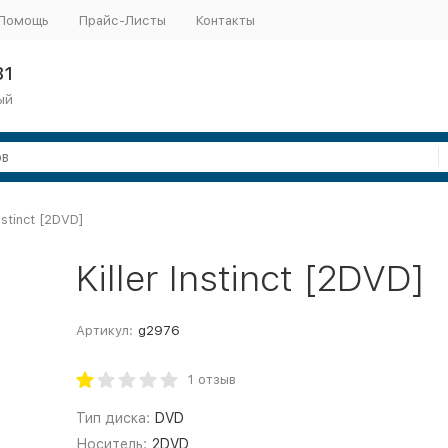
Помощь
Прайс-Листы
Контакты
31
ый
Instinct [2DVD]
Killer Instinct [2DVD]
Артикул:
g2976
1 отзыв
Тип диска:
DVD
Носитель:
2DVD