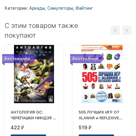
Категории:
Аркады
,
Симуляторы
,
Файтинг
C этим товаром также
покупают
Бестселлер
Бестселлер
АНТОЛОГИЯ GC:
505 ЛУЧШИХ ИГР ОТ
ЧЕРЕПАШКИ НИНДЗЯ И
ALAWAR и REFLEXIVE
ДРУЗЬЯ (8 В 10)
GAMES
422
519
₽
₽