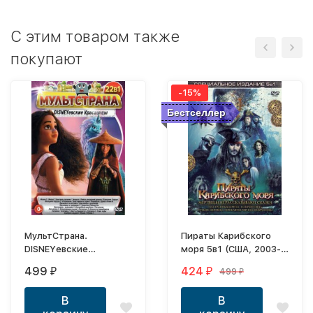
C этим товаром также
покупают
-15%
Бестселлер
МультСтрана.
Пираты Карибского
DISNEYевские
моря 5в1 (США, 2003-
Красавицы
2017) DVD перевод
499
424
499
₽
₽
₽
профессиональный
(дублированный)
В
В