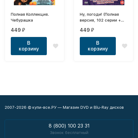
Полная Коллекция.
Ну, погоди! (Полная
Чебурашка
версия, 102 серии +
Бонусы) (0+)
449
449
₽
₽
В
В
корзину
корзину
2007-2026 © купи-все.РУ — Магазин DVD и Blu-Ray дисков
8 (800) 100 23 31
Звонок бесплатный