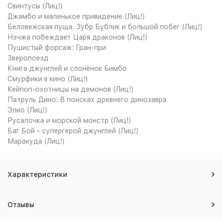
Свинтусы (Лиц!)
Джамбо и маленькое привидение (Лиц!)
Беловежская пуща. Зубр Бублик и большой побег (Лиц!)
Нэчжа побеждает Царя драконов (Лиц!)
Пушистый форсаж: Гран-при
Зверопоезд
Книга джунглей и слонёнок Бимбо
Смурфики в кино (Лиц!)
Кейпоп-охотницы на демонов (Лиц!)
Патруль Дино: В поисках древнего динозавра
Элио (Лиц!)
Русалочка и морской монстр (Лиц!)
Баг Бой – супергерой джунглей (Лиц!)
Маракуда (Лиц!)
Характеристики
Отзывы