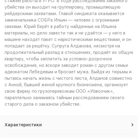
стажем работы в УГРО. В ходе расследования заказного
убийства он выходит на группировку, промышляющую
рейдерскими захватами. Главой синдиката оказывается
замначальника СОБРа Ильин — человек с огромными
связями. Юрий берёт в работу найденные на Ильина
материалы, но дело завести так и не удаётся — у него в
машине находят пакет с наркотическими веществами, и он
попадает за решётку. Супруга Алданова, несмотря на
продолжительный разлад в отношениях, продаёт их общую
квартиру, чтобы заплатить за условно-досрочное
освобождение, но вскоре заводит роман с другом семьи
адвокатом Лебедевым и бросает мужа. Выйдя из тюрьмы и
пытаясь начать жизнь с чистого листа, Алданов совместно
с Анной, бывшей женой крупного бизнесмена, организует
свою фирму по грузоперевозкам ООО «Извозчик»,
параллельно занимаясь тайным расследованием своего
старого дела о заказном убийстве.
Характеристики