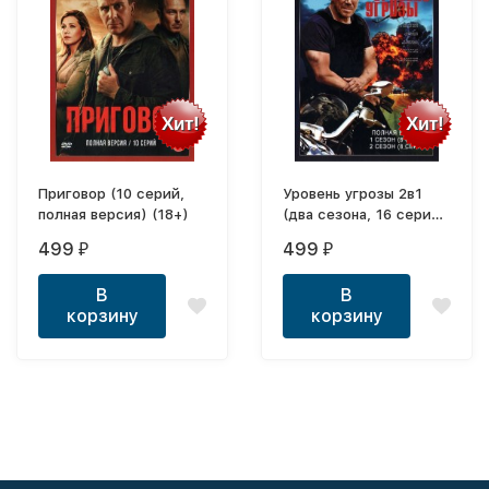
Хит!
Хит!
Приговор (10 серий,
Уровень угрозы 2в1
полная версия) (18+)
(два сезона, 16 серий,
полная версия)
499
499
₽
₽
В
В
корзину
корзину