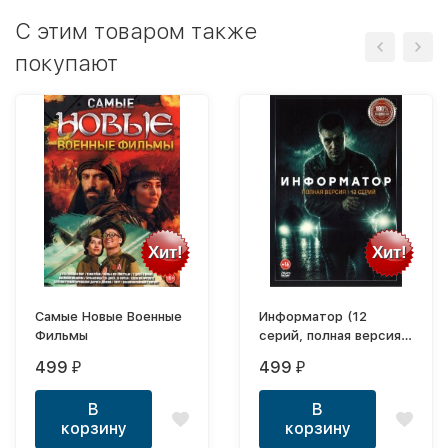
C этим товаром также
покупают
Хит!
Хит!
Самые Новые Военные
Информатор (12
Фильмы
серий, полная версия)
(16+)
499
499
₽
₽
В
В
корзину
корзину