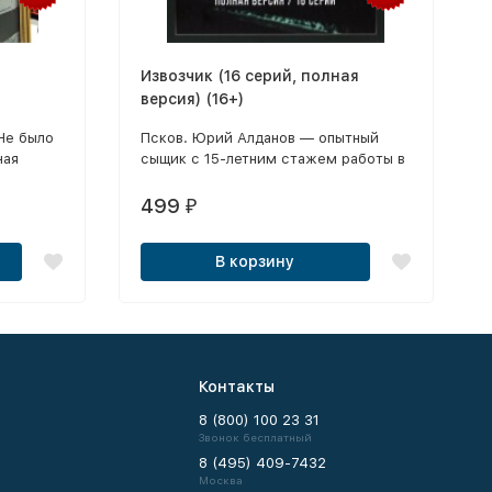
Извозчик (16 серий, полная
версия) (16+)
Не было
Псков. Юрий Алданов — опытный
ная
сыщик с 15-летним стажем работы в
ром (4
УГРО.
4 серии)
499
₽
ход есть
воем
В корзину
ний (4
ь (4
серии) /
Контакты
8 (800) 100 23 31
Звонок бесплатный
8 (495) 409-7432
Москва