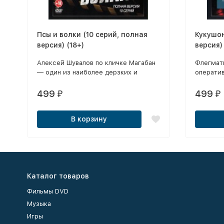
Псы и волки (10 серий, полная
Кукушон
версия) (18+)
версия)
Алексей Шувалов по кличке Магабан
Флегмат
— один из наиболее дерзких и
оператив
харизматичных бандитов эпохи 90-х,
навязыв
но слишком человечный для
недисци
499
499
₽
₽
преступного мира.
безрасс
В корзину
Каталог товаров
Фильмы DVD
Музыка
Игры