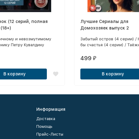
ок (12 серий, полная
Лучшие Сериалы для
 (18+)
Домохозяек выпуск 2
ичному и невозмутимому
Забытый остров (4 серии) / 
нику Петру Кувалдину
бы счастья (4 серии) / Таёж
ают в стажёры
история (4 серии) / Под уда
плинированного и
серии) / Прерванный полёт (
499
₽
удного Клима Кукушкина.
/ Тонкая нить (4 серии) / Вы
всегда (2 серии) / Игра на с
В корзину
В корзину
поле (4 серии) / Тень сомне
серии) / Не могу тебя забыт
серии) / Если я виновата (4 
Время любить (4 серии)
Информация
Доставка
Помощь
Прайс-Листы