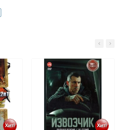
Хит!
Хит!