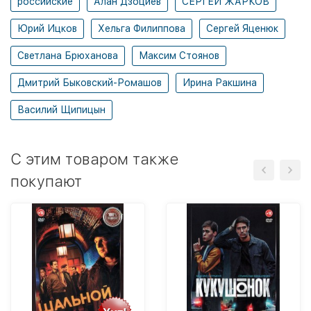
российские
Алан Дзоциев
СЕРГЕЙ ЖАРКОВ
Юрий Ицков
Хельга Филиппова
Сергей Яценюк
Светлана Брюханова
Максим Стоянов
Дмитрий Быковский-Ромашов
Ирина Ракшина
Василий Щипицын
C этим товаром также
покупают