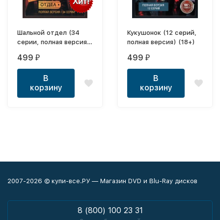
Хит!
Шальной отдел (34
Кукушонок (12 серий,
серии, полная версия)
полная версия) (18+)
(16+)
499
499
₽
₽
В
В
корзину
корзину
2007-2026 © купи-все.РУ — Магазин DVD и Blu-Ray дисков
8 (800) 100 23 31