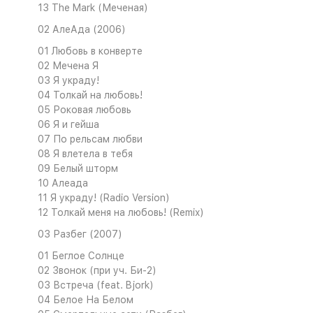
13 The Mark (Меченая)
02 АлеАда (2006)
01 Любовь в конверте
02 Мечена Я
03 Я украду!
04 Толкай на любовь!
05 Роковая любовь
06 Я и гейша
07 По рельсам любви
08 Я влетела в тебя
09 Белый шторм
10 Алеада
11 Я украду! (Radio Version)
12 Толкай меня на любовь! (Remix)
03 Разбег (2007)
01 Беглое Солнце
02 Звонок (при уч. Би-2)
03 Встреча (feat. Bjork)
04 Белое На Белом