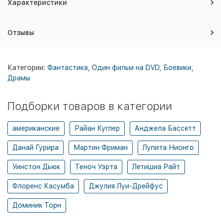
Характеристики
Отзывы
Категории:
Фантастика
,
Один фильм на DVD
,
Боевики
,
Драмы
Подборки товаров в категории
американские
Райан Куглер
Анджела Бассетт
Данай Гурира
Мартин Фриман
Лупита Нионго
Уинстон Дьюк
Теноч Уэрта
Летишиа Райт
Флоренс Касумба
Джулия Луи-Дрейфус
Доминик Торн