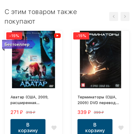
C этим товаром также
покупают
-15%
-15%
Бестселлер
Аватар (США, 2009,
Терминаторы (США,
расширенная
2009) DVD перевод
режиссерская версия)
профессиональный
271
339
319
399
₽
₽
₽
₽
перевод
(многоголосый
профессиональный
закадровый)
В
В
(полное дублирование)
корзину
корзину