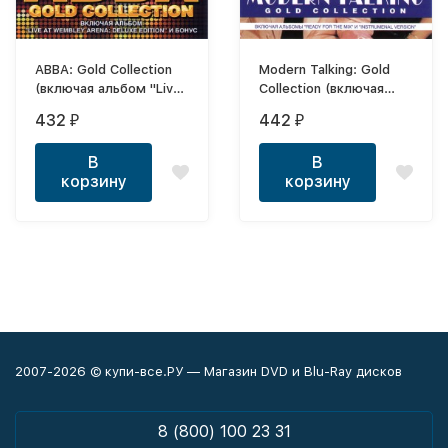
ABBA: Gold Collection
Modern Talking: Gold
(включая альбом "Live
Collection (включая
At Wembley Arena:
альбомы "Ready For
432
442
₽
₽
Deluxe Edition" и
The Mix" и
БОНУС)*
"Instrumental Version")
В
В
корзину
корзину
2007-2026 © купи-все.РУ — Магазин DVD и Blu-Ray дисков
8 (800) 100 23 31