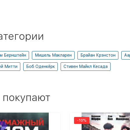
атегории
м Бернштейн
Мишель Макларен
Брайан Крэнстон
Аа
й Митти
Боб Оденкёрк
Стивен Майкл Кесада
 покупают
-10%
р