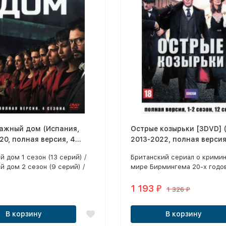
мажный дом (Испания,
Острые козырьки [3DVD] 
20, полная версия, 4
2013-2022, полная версия,
 38 серий)
сезон, 36 серий)
 дом 1 сезон (13 серий) /
Британский сериал о крими
 дом 2 сезон (9 серий) /
мире Бирмингема 20-х годо
 дом 3 сезон (8 серий) /
прошлого века, в котором
й дом 4 сезон (8 серий)
многолюдная семья Шелби с
1 193
₽
1 326
₽
одной из самых жестоких и
влиятельных гангстерских б
В корзину
В корзину
послевоенного времени.