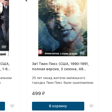
(США,
3в1 Твин Пикс (США, 1990-1991,
 1-6
полная версия, 3 сезона, 48
серий)
нальном
25 лет назад жители маленького
в
городка Твин Пикс были ошеломлены
загадочным убийством королевы
тала
школы Лоры Палмер. Но история
499
₽
еще не закончена, события давно
анд
минувших дней дают о себе знать.
В корзину