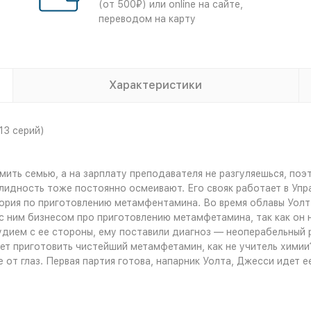
(от 500₽) или online на сайте,
переводом на карту
Характеристики
13 серий)
мить семью, а на зарплату преподавателя не разгуляешься, поэ
алидность тоже постоянно осмеивают. Его свояк работает в Упр
ория по приготовлению метамфентамина. Во время облавы Уолт 
с ним бизнесом про приготовлению метамфетамина, так как он н
дием с ее стороны, ему поставили диагноз — неоперабельный ра
т приготовить чистейший метамфетамин, как не учитель химии?
 от глаз. Первая партия готова, напарник Уолта, Джесси идет 