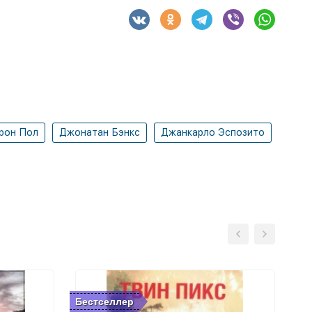
рон Пол
Джонатан Бэнкс
Джанкарло Эспозито
Бестселлер