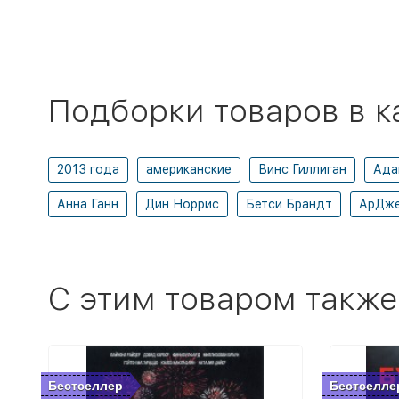
Подборки товаров в к
2013 года
американские
Винс Гиллиган
Ада
Анна Ганн
Дин Норрис
Бетси Брандт
АрДже
C этим товаром также
Бестселлер
Бестселле