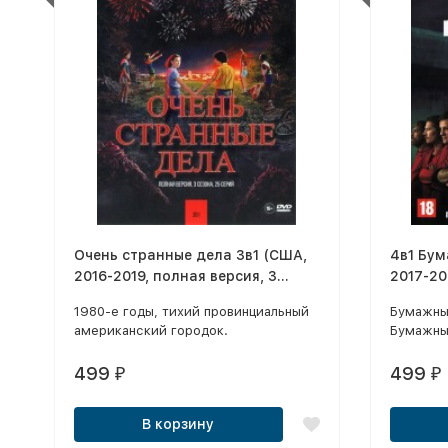
Очень странные дела 3в1 (США,
4в1 Бу
2016-2019, полная версия, 3
2017-20
сезона, 25 серий)
сезона,
1980-е годы, тихий провинциальный
Бумажный
американский городок.
Бумажный
Благоприятное течение местной
Бумажный
жизни нарушает загадочное
Бумажны
499
499
₽
₽
исчезновение подростка по имени
Уилл.
В корзину