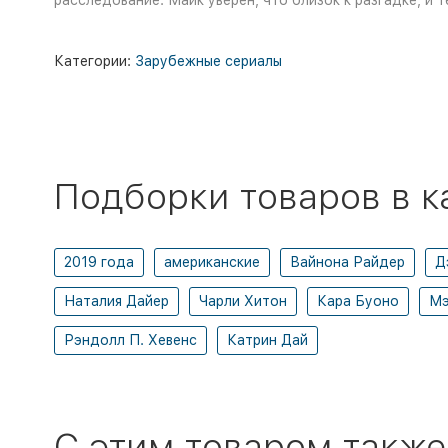
расследование. Майк уверен, что близок к разгадке, и
Категории:
Зарубежные сериалы
Подборки товаров в к
2019 года
американские
Вайнона Райдер
Д
Наталия Дайер
Чарли Хитон
Кара Буоно
Мэ
Рэндолл П. Хевенс
Катрин Дай
C этим товаром также