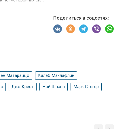
вы потусторонних сил.
Поделиться в соцсетях:
тен Матараццо
Калеб Маклафлин
дс
Джо Крест
Ной Шнапп
Марк Стегер