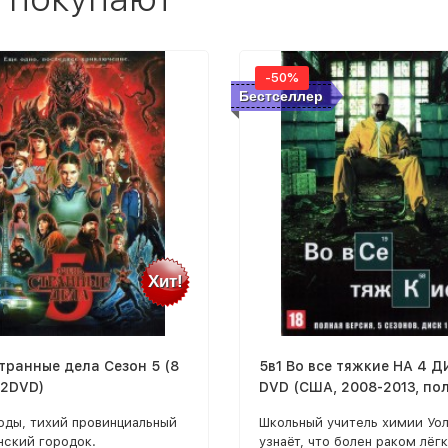
-50%
Бестселлер
Хит!
транные дела Сезон 5 (8
5в1 Во все тяжкие НА 4 
(2DVD)
DVD (США, 2008-2013, по
версия, 5 сезонов, 62 сер
оды, тихий провинциальный
Школьный учитель химии Уол
нский городок.
узнаёт, что болен раком лёгк