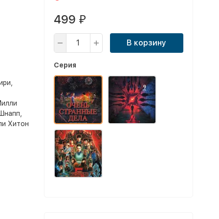
499
₽
В корзину
Серия
ири,
Милли
Шнапп,
ли Хитон