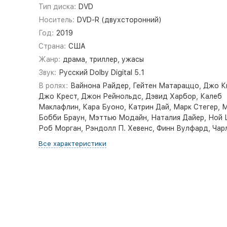
Тип диска:
DVD
Носитель:
DVD-R (двухсторонний)
Год:
2019
Страна:
США
Жанр:
драма, триллер, ужасы
Звук:
Русский Dolby Digital 5.1
В ролях:
Вайнона Райдер, Гейтен Матараццо, Джо К
Джо Крест, Джон Рейнольдс, Дэвид Харбор, Калеб
Маклафлин, Кара Буоно, Катрин Дай, Марк Стегер, 
Бобби Браун, Мэттью Модайн, Наталия Дайер, Ной 
Роб Морган, Рэндолл П. Хевенс, Финн Вулфард, Чар
Все характеристики