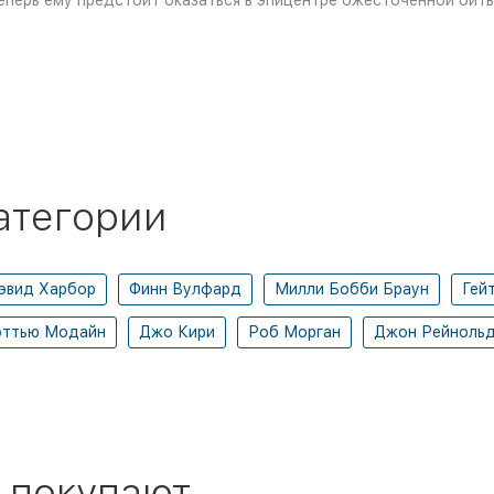
 теперь ему предстоит оказаться в эпицентре ожесточенной бит
атегории
эвид Харбор
Финн Вулфард
Милли Бобби Браун
Гей
ттью Модайн
Джо Кири
Роб Морган
Джон Рейноль
 покупают