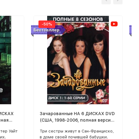
-50%
Бестселлер
Бе
ДИСКАХ
Зачарованные НА 6 ДИСКАХ DVD
лная
(США, 1998-2006, полная версия,
ии)
8 сезонов, 178 серий)
тер Уайт
Три сестры живут в Сан-Франциско,
их.
в доме своей почившей бабушки.