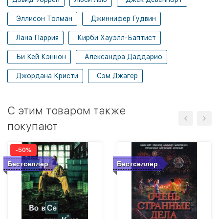
Эллисон Толман
Джиннифер Гудвин
Лана Паррия
Кирби Хауэлл-Баптист
Би Кей Кэннон
Александра Даддарио
Джордана Кристи
Сэм Джагер
C этим товаром также
покупают
-50%
Бестселлер
Бестселлер