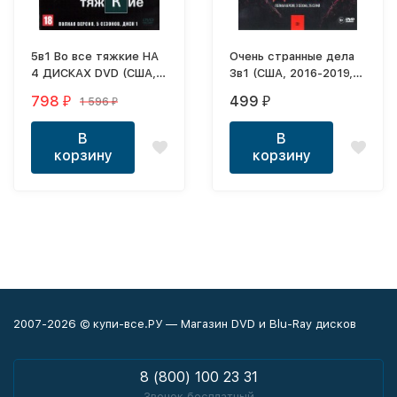
5в1 Во все тяжкие НА
Очень странные дела
4 ДИСКАХ DVD (США,
3в1 (США, 2016-2019,
2008-2013, полная
полная версия, 3
798
499
1 596
₽
₽
₽
версия, 5 сезонов, 62
сезона, 25 серий)
серии)
В
В
корзину
корзину
2007-2026 © купи-все.РУ — Магазин DVD и Blu-Ray дисков
8 (800) 100 23 31
Звонок бесплатный