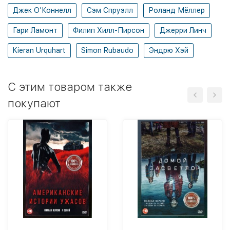
Джек О’Коннелл
Сэм Спруэлл
Роланд Мёллер
Гари Ламонт
Филип Хилл-Пирсон
Джерри Линч
Kieran Urquhart
Simon Rubaudo
Эндрю Хэй
C этим товаром также
покупают