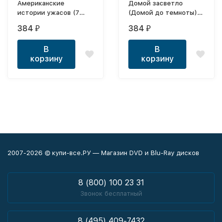
Американские
Домой засветло
истории ужасов (7
(Домой до темноты)
серий, полная версия)
2в1 (два сезона, 20
384
384
₽
₽
серий, полная версия)
В
В
корзину
корзину
2007-2026 © купи-все.РУ — Магазин DVD и Blu-Ray дисков
8 (800) 100 23 31
Звонок бесплатный
8 (495) 409-7432