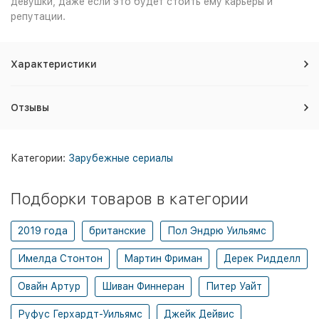
девушки, даже если это будет стоить ему карьеры и
репутации.
Характеристики
Отзывы
Категории:
Зарубежные сериалы
Подборки товаров в категории
2019 года
британские
Пол Эндрю Уильямс
Имелда Стонтон
Мартин Фриман
Дерек Ридделл
Овайн Артур
Шиван Финнеран
Питер Уайт
Руфус Герхардт-Уильямс
Джейк Дейвис