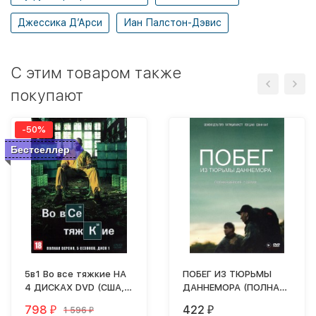
Джессика Д’Арси
Иан Палстон-Дэвис
C этим товаром также
покупают
-50%
Бестселлер
5в1 Во все тяжкие НА
ПОБЕГ ИЗ ТЮРЬМЫ
4 ДИСКАХ DVD (США,
ДАННЕМОРА (ПОЛНАЯ
2008-2013, полная
ВЕРСИЯ, 7 СЕРИЙ)
798
422
1 596
₽
₽
₽
версия, 5 сезонов, 62