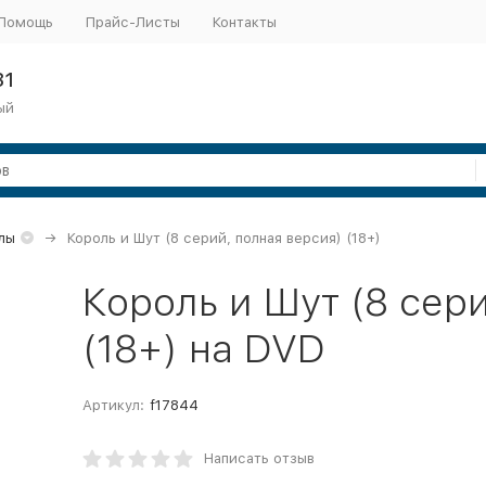
Помощь
Прайс-Листы
Контакты
31
ый
лы
Король и Шут (8 серий, полная версия) (18+)
Король и Шут (8 сер
(18+) на DVD
Артикул:
f17844
Написать отзыв