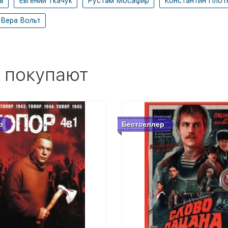
в
Евгений Ткачук
Рустам Мосафир
Константин Плот
Вера Вольт
 покупают
р
Бестселлер