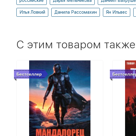
российские
Дарья Мельникова
Даниил Вахруше
Илья Ловкий
Данила Рассомахин
Ян Ильвес
C этим товаром также
Бестселлер
Бестселле