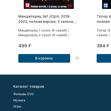
Мандалорец 3в1 (США, 2019-
Топор 4
2023, полная версия, 3 сезона,
полная 
24 серии)
серий)
Мандалорец 1 сезон (8 серий) /
Топор (2
Мандалорец 2 сезон (8 серий) /
серии) /
Мандалорец 3 сезон (8 серий)
Топор. 1
499
384
₽
₽
В корзину
Каталог товаров
Фильмы DVD
Музыка
Игры