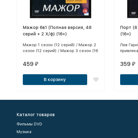
Мажор 6в1 (Полная версия, 48
Порт (8
серий + 2 Х/ф) (16+)
(16+)
Мажор 1 сезон (12 серий) / Мажор 2
Лев Гар
сезон (12 серий) / Мажор 3 сезон (16
привлек
серий) / Мажор 4 сезон (8 серий) /
таможен
Мажор в Сочи / Мажор. Фильм
459
359
₽
₽
В корзину
Каталог товаров
Фильмы DVD
Музыка