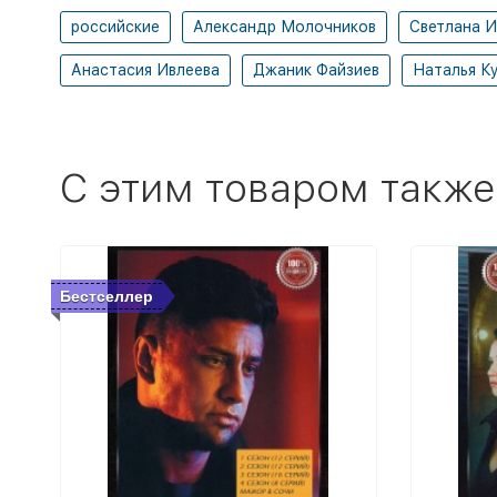
российские
Александр Молочников
Светлана И
Анастасия Ивлеева
Джаник Файзиев
Наталья К
C этим товаром также
Бестселлер