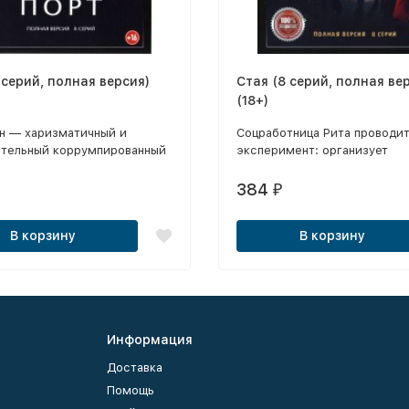
 серий, полная версия)
Стая (8 серий, полная ве
(18+)
ин — харизматичный и
Соцработница Рита проводи
ательный коррумпированный
эксперимент: организует
ник.
экстремальный поход, в кот
планирует перевоспитать юн
384
₽
правонарушителей.
В корзину
В корзину
Информация
Доставка
Помощь