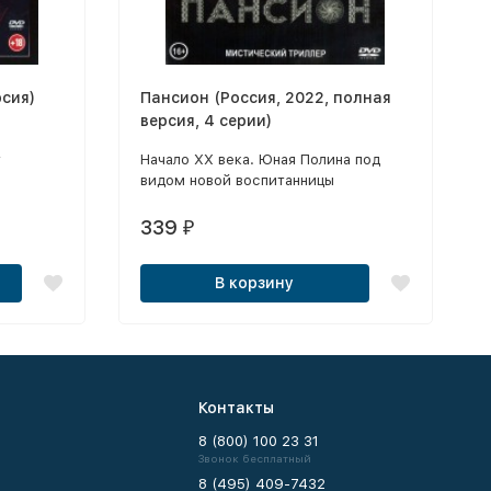
рсия)
Пансион (Россия, 2022, полная
версия, 4 серии)
т
Начало XX века. Юная Полина под
видом новой воспитанницы
ором
приезжает на таинственный остров в
ых
женский пансион, чтобы найти
339
₽
сестру, пропавшую здесь при
загадочных обстоятельствах.
В корзину
Контакты
8 (800) 100 23 31
Звонок бесплатный
8 (495) 409-7432