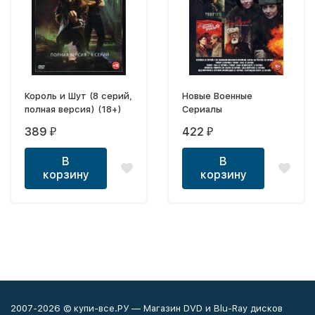
Король и Шут (8 серий,
Новые Военные
полная версия) (18+)
Сериалы
389
422
₽
₽
В
В
корзину
корзину
2007-2026 © купи-все.РУ — Магазин DVD и Blu-Ray дисков