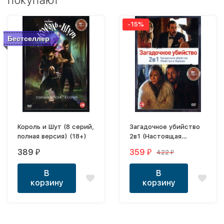
покупают
-15%
Бестселлер
Король и Шут (8 серий,
Загадочное убийство
полная версия) (18+)
2в1 (Настоящая
Лицензия)
389
359
422
₽
₽
₽
В
В
корзину
корзину