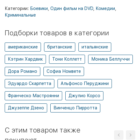
Категории:
Боевики
,
Один фильм на DVD
,
Комедии
,
Криминальные
Подборки товаров в категории
американские
британские
итальянские
Кэтрин Хардвик
Тони Коллетт
Моника Беллуччи
Дора Романо
Софиа Номвете
Эдуардо Скарпетта
Альфонсо Перуджини
Франческо Мастроянни
Джулио Корсо
Джузеппе Дзено
Винченцо Пирротта
C этим товаром также