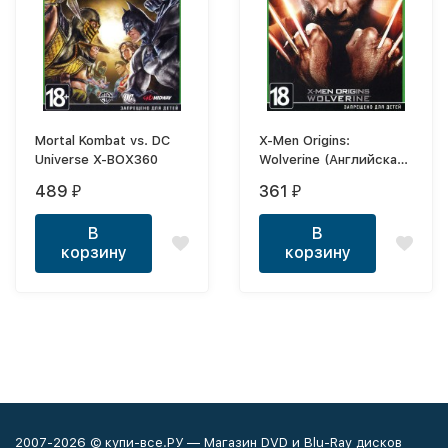
Mortal Kombat vs. DC
X-Men Origins:
Universe X-BOX360
Wolverine (Английская
версия) X-BOX
489
361
₽
₽
В
В
корзину
корзину
2007-2026 © купи-все.РУ — Магазин DVD и Blu-Ray дисков