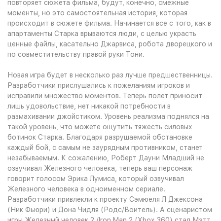
повторяет сюжета фильма, будут, конечно, смежные
моменты, но это самостоятельная история, которая
происходит в сюжете фильма. Начинается все с того, как в
апартаменты Старка врываются люди, с целью украсть
ценные файлы, касательно Джарвиса, робота дворецкого и
по совместительству правой руки Тони.
Новая игра будет в несколько раз лучше предшественницы.
Разработчики прислушались к пожеланиям игроков и
исправили множество моментов. Теперь полет приносит
лишь удовольствие, нет никакой потребности в
размахивании джойстиком. Уровень реализма поднялся на
такой уровень, что можете ощутить тяжесть силовых
ботинок Старка. Благодаря разрушаемой обстановке
каждый бой, с самым не заурядным противником, станет
незабываемым. К сожалению, Роберт Дауни Младший не
озвучивал Железного человека, теперь ваш персонаж
говорит голосом Эрика Лумиса, который озвучивал
Железного человека в одноименном сериале.
Разработчики привлекли к проекту Сэмюеля Л Джексона
(Ник Фьюри) и Дона Чидля (Родс/Воитель). А сценаристом
игры Железный человек 2 /Iron Man 2 (Xbox 360) стал Мэтт